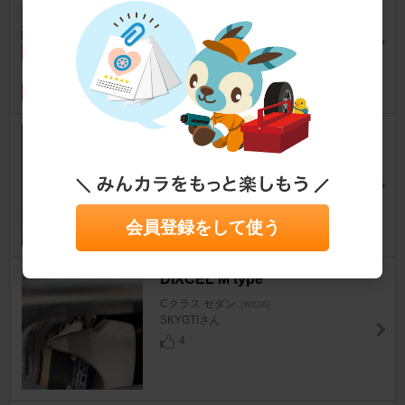
Cクラス セダン
[W206]
きリぎリすさん
770
H&R H&Rダウンサス
Cクラス セダン
[W206]
NABEゾウさん
23
会員登録をして使う
DIXCEL M type
Cクラス セダン
[W206]
SKYGTIさん
4