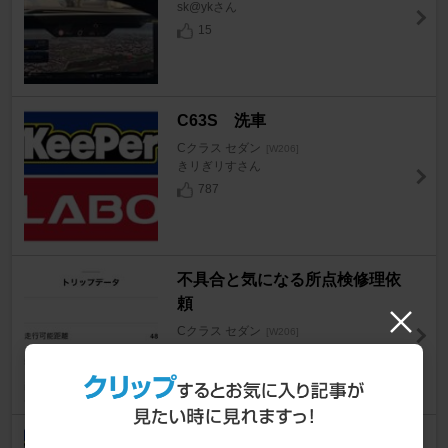
sk@ykさん
15
C63S 洗車
Cクラス セダン
[W206]
きリぎリすさん
787
不具合と気になる所点検修理依
頼
Cクラス セダン
[W206]
xx jun xxさん
37
C63S 洗車