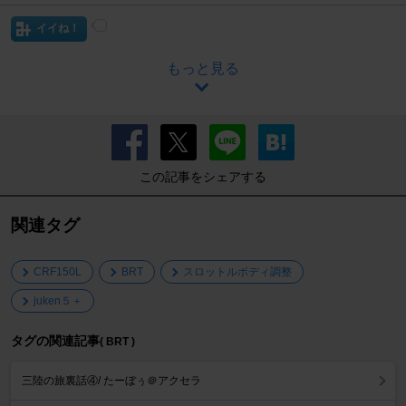
イイね！
もっと見る
この記事をシェアする
関連タグ
CRF150L
BRT
スロットルボディ調整
juken５＋
タグの関連記事
( BRT )
三陸の旅裏話④/ たーぼぅ＠アクセラ