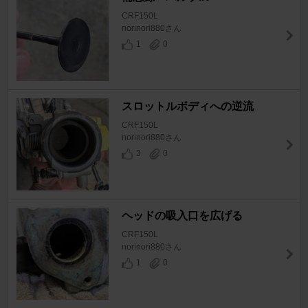
CRF150L
norinori880さん
1
0
スロットルボディへの逆流
CRF150L
norinori880さん
3
0
ヘッドの吸入口を広げる
CRF150L
norinori880さん
1
0