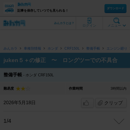
ダウンロード
記事を保存していつでも見られる！
みんカラとは？
ログイン
メニュー
みんカラ
車種別情報
ホンダ
CRF150L
整備手帳
エンジン廻り
juken５＋の修正 〜 ロングツーでの不具合
整備手帳
ホンダ CRF150L
難易度
作業時間
3時間以内
2026年5月18日
クリップ
1/4