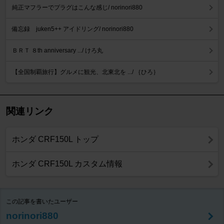
純正マフラーでプラグはこんな感じ/ norinori880
備忘録 juken5++ アイドリング/ norinori880
ＢＲＴ ８th anniversary .../ けろ丸
【全国制覇旅行】グルメに観光、北東北を .../ ｛ひろ｝
関連リンク
ホンダ CRF150L トップ
ホンダ CRF150L カスタム情報
この記事を書いたユーザー
norinori880