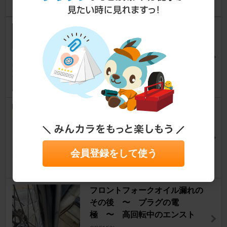
備忘録 juken5++設定 アイド
リング調整とfuel
CRF150L
norinori880さん
1
0
juken5 fuel correctionを修正
CRF150L
norinori880さん
1
0
会員登録をして使う
フロントフォークオイル漏れの
その後 〜 プラグの電
極 〜 高回転中のエンスト