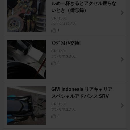
ルめ一杯きるとアクセル戻らな
いとき（備忘録）
CRF150L
norinori880さん
1
ｴﾝｼﾞﾝｵｲﾙ交換Ⅰ
CRF150L
アンリマユさん
3
GIVI Indonesia リアキャリア
スペシャルアドバンス SRV
CRF150L
アンリマユさん
3