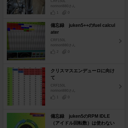
CRF150L
norinori880さん
1
0
備忘録 juken5++のfuel calcul
ater
CRF150L
norinori880さん
2
0
クリスマスエンデューロに向け
て
CRF150L
norinori880さん
1
0
備忘録 juken5のRPM IDLE
（アイドル回転数）は使わない