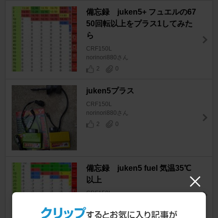
備忘録 juken5+ フュエルの67
50回転以上をプラス1してみた
ら
CRF150L
norinori880さん
2
0
juken5プラス
CRF150L
norinori880さん
2
0
備忘録 juken5 fuel 気温35℃
以上
CRF150L
norinori880さん
3
0