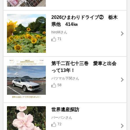
2026ひまわりドライブ② 栃木
県他 414㎞
hiroMさん
71
第千二百七十三巻 愛車と出会
って13年！
バツマル下関さん
58
世界遺産探訪
バーバンさん
72