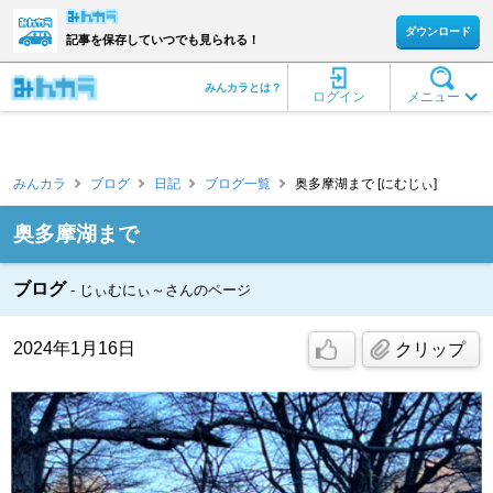
ダウンロード
記事を保存していつでも見られる！
みんカラとは？
ログイン
メニュー
みんカラ
ブログ
日記
ブログ一覧
奥多摩湖まで [にむじぃ]
奥多摩湖まで
ブログ
じぃむにぃ～さんのページ
2024年1月16日
クリップ