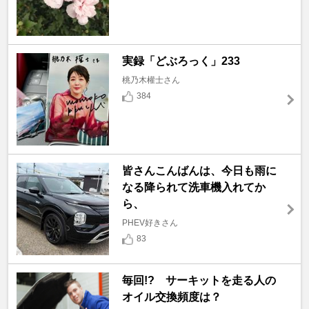
実録「どぶろっく」233
桃乃木權士さん
384
皆さんこんばんは、今日も雨に
なる降られて洗車機入れてか
ら、
PHEV好きさん
83
毎回!? サーキットを走る人の
オイル交換頻度は？