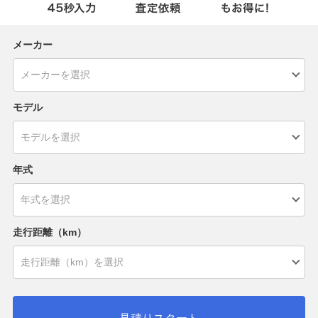
メーカー
モデル
年式
走行距離（km）