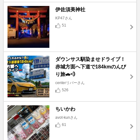
伊佐須美神社
KP47さん
51
ダウンサス馴染ませドライブ！
赤城方面へ下道で184kmのんび
り旅🚗💨
centerリバーさん
526
ちいかわ
avot-kunさん
61