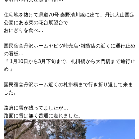
住宅地を抜けて県道70号 秦野清川線に出て、丹沢大山国定
公園にある菜の花台展望台で
おにぎりを食べ…
国民宿舎丹沢ホームヤビツ峠売店･雑貨店の近くに通行止め
の看板…
『 1月10日から3月下旬まで、札掛橋から大門橋まで通行止
め 』
国民宿舎丹沢ホーム近くの札掛橋まで行き折り返して来ま
した。
路肩に雪が残ってましたが…
路面に雪は無く普通に走れました。