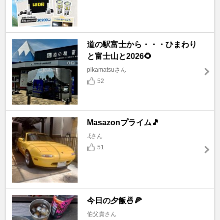
道の駅富士から・・・ひまわり
と富士山と2026🌻
pikamatsuさん
52
Masazonプライム🎵
.ξさん
51
今日の夕飯🍜🍕
伯父貴さん