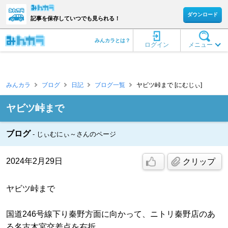
ダウンロード
記事を保存していつでも見られる！
みんカラとは？
ログイン
メニュー
みんカラ
ブログ
日記
ブログ一覧
ヤビツ峠まで [にむじぃ]
ヤビツ峠まで
ブログ
じぃむにぃ～さんのページ
2024年2月29日
クリップ
ヤビツ峠まで
国道246号線下り秦野方面に向かって、ニトリ秦野店のあ
る名古木宮交差点を右折…