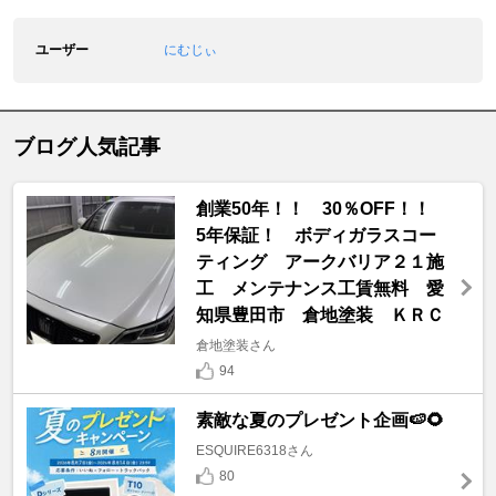
ユーザー
にむじぃ
ブログ人気記事
創業50年！！ 30％OFF！！
5年保証！ ボディガラスコー
ティング アークバリア２１施
工 メンテナンス工賃無料 愛
知県豊田市 倉地塗装 ＫＲＣ
倉地塗装さん
94
素敵な夏のプレゼント企画🍉🌻
ESQUIRE6318さん
80