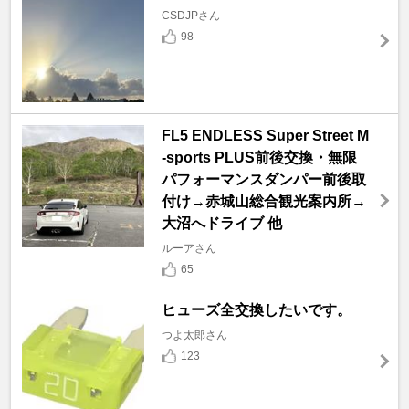
CSDJPさん
98
FL5 ENDLESS Super Street M
-sports PLUS前後交換・無限
パフォーマンスダンパー前後取
付け→赤城山総合観光案内所→
大沼へドライブ 他
ルーアさん
65
ヒューズ全交換したいです。
つよ太郎さん
123