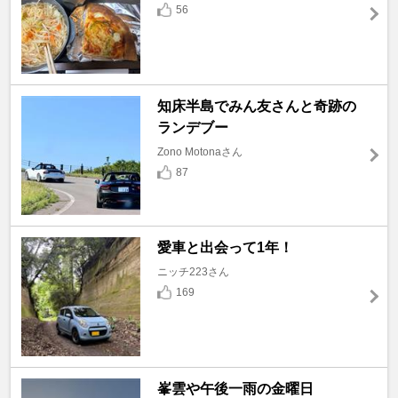
56
知床半島でみん友さんと奇跡の
ランデブー
Zono Motonaさん
87
愛車と出会って1年！
ニッチ223さん
169
峯雲や午後一雨の金曜日