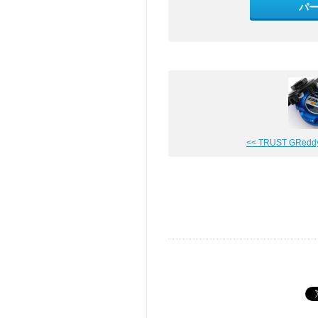
パ
<< TRUST GReddy 