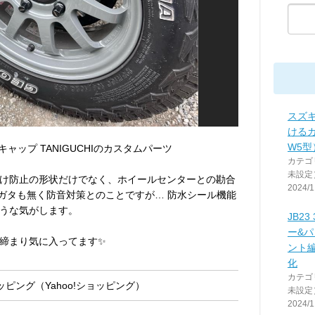
スズキ
けるガ
W5型
キャップ TANIGUCHIのカスタムパーツ
カテゴ
未設定
け防止の形状だけでなく、ホイールセンターとの勘合
2024/1
ガタも無く防音対策とのことですが… 防水シール機能
うな気がします。
JB2
ー&
締まり気に入ってます✨️
ント
化
カテゴ
ピング（Yahoo!ショッピング）
未設定
2024/1