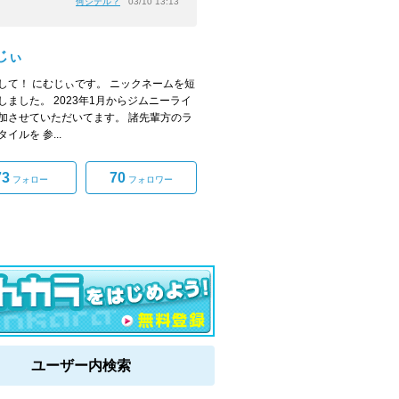
何シテル？
03/10 13:13
じぃ
して！ にむじぃです。 ニックネームを短
しました。 2023年1月からジムニーライ
加させていただいてます。 諸先輩方のラ
イルを 参...
73
70
フォロー
フォロワー
ユーザー内検索