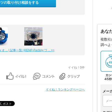
ーツの取り付け相談をする
あな
複数社
調べよ
オ ...
| 記事一覧 |
KENP-Factory ワ ... >>
イイね！0件
イイね！ランキングページへ
メー