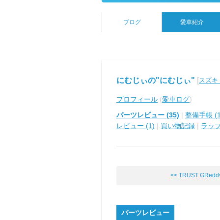
ブログ
愛車紹介
にむじぃの"にむじぃ"
[
スズキ
プロフィール
(
愛車ログ
)
パーツレビュー (35)
|
整備手帳 (1
レビュー (1)
|
買い物記録
|
ラッ
<< TRUST GReddy 
パーツレビュー