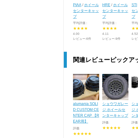
PIAA
/
ホイール
HRE
/
ホイール
STI
センターキャッ
センターキャッ
セ
プ
プ
プ
平均評価 :
平均評価 :
平均
★★★★
★★★★
★
4.00
4.11
4.52
レビュー:6件
レビュー:9件
レビ
関連レビューピックア
alumania SOLI
ショウワガレー
シ
D CUSTOM CE
ジ ホイールセ
ジ
NTER CAP 【R
ンターキャップ
ン
EAR用】
評価:
評価
★★★★★
★
評価:
★★★★★