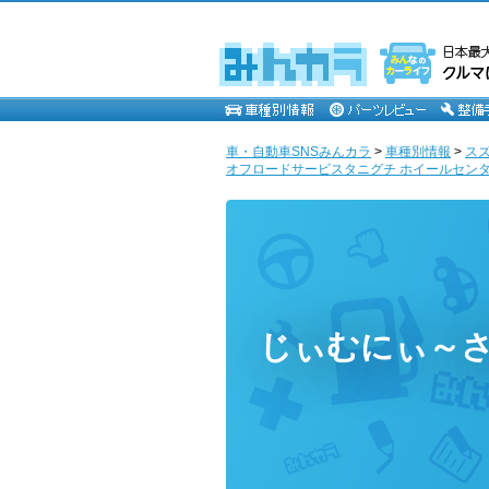
車・自動車SNSみんカラ
>
車種別情報
>
ス
オフロードサービスタニグチ ホイールセンター
じぃむにぃ～