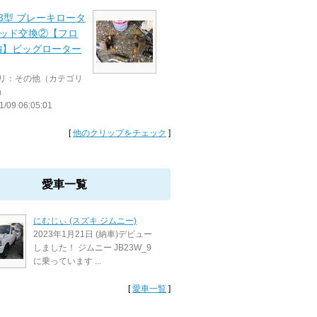
3 3型 ブレーキロータ
パッド交換②【フロ
編】ビッグローター
リ：その他（カテゴリ
）
1/09 06:05:01
[
他のクリップをチェック
]
愛車一覧
にむじぃ (スズキ ジムニー)
2023年1月21日 (納車)デビュー
しました！ ジムニー JB23W_9
に乗っています ...
[
愛車一覧
]