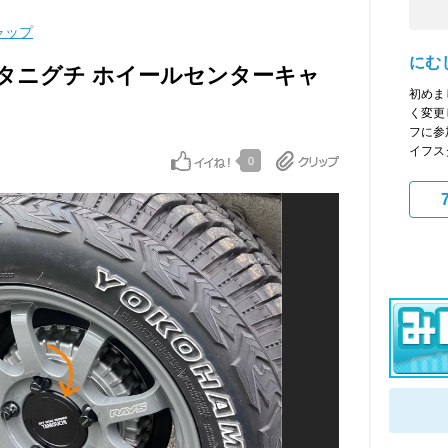
ャップ
にむ
タニグチ ホイールセンターキャ
初めま
く変更
フに参
イフスタ
0