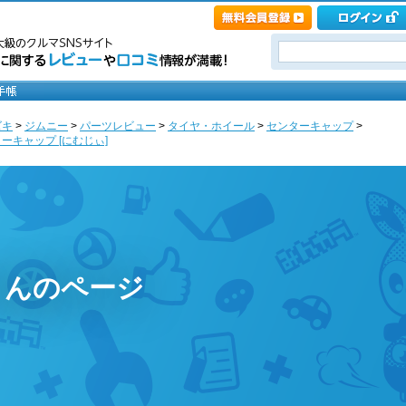
ズキ
>
ジムニー
>
パーツレビュー
>
タイヤ・ホイール
>
センターキャップ
>
キャップ [にむじぃ]
さんのページ