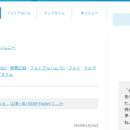
フォトアルバム
ラップタイム
▼メニュー
]
 ジムニー
61)
|
燃費記録
|
フォトアルバム (1)
|
フォト
|
クルマ
プタイム
「
先
た
オ ...
| 記事一覧 |
KENP-Factory ワ ... >>
何
早
ね
2024年3月24日