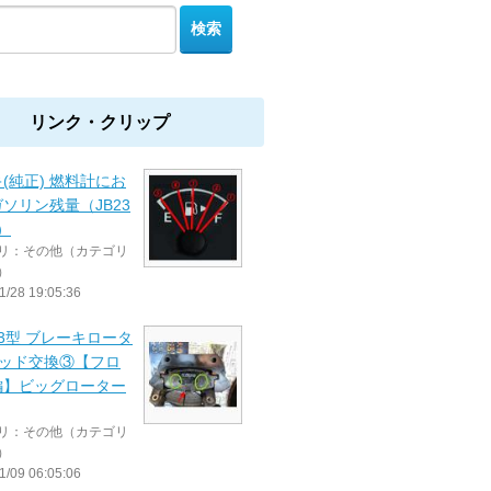
リンク・クリップ
(純正) 燃料計にお
ソリン残量（JB23
）
リ：その他（カテゴリ
）
1/28 19:05:36
3 3型 ブレーキロータ
パッド交換③【フロ
編】ビッグローター
リ：その他（カテゴリ
）
1/09 06:05:06