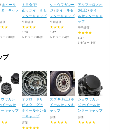
/
ホイール
トヨタ(純
ショウワガレー
アルファロメオ
ンターキャッ
正)
/
ホイールセ
ジ
/
ホイールセ
(純正)
/
ホイー
ンターキャップ
ンターキャップ
ルセンターキャ
ップ
評価 :
平均評価 :
平均評価 :
★★★
★★★★
★★★★
平均評価 :
4.50
4.47
★★★★
ュー:330件
レビュー:336件
レビュー:34件
4.47
レビュー:34件
ップ
ョウワガレー
オフロードサー
スズキ(純正) ホ
ショウワガレー
 ホイールセ
ビスタニグチ
イールセンタキ
ジ ホイールセ
ターキャップ
ホイールセンタ
ャップ
ンターキャップ
ーキャップ
:
評価:
評価:
★★★
★★★★★
★★★★★
評価:
★★★★★