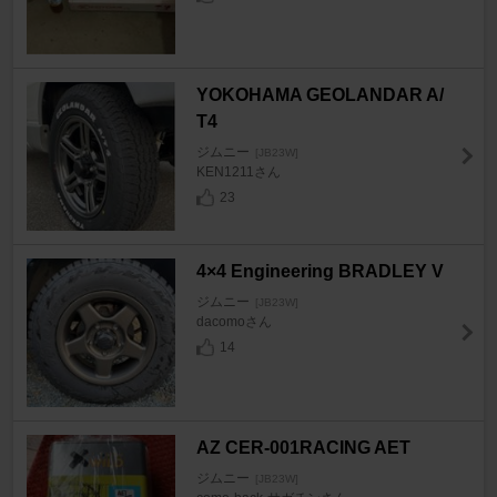
YOKOHAMA GEOLANDAR A/
T4
ジムニー
[JB23W]
KEN1211さん
23
4×4 Engineering BRADLEY V
ジムニー
[JB23W]
dacomoさん
14
AZ CER-001RACING AET
ジムニー
[JB23W]