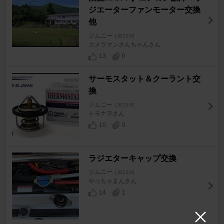
ジエーターファンモーター交換
他
ジムニー
[JB23W]
カメラマンさんちゃんさん
13
0
サーモスタット＆クーラント交
換
ジムニー
[JB23W]
トモナヲさん
10
0
ラジエターキャップ交換
ジムニー
[JB23W]
やっちゃまんさん
14
1