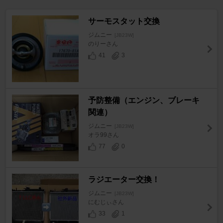
サーモスタット交換
ジムニー
[JB23W]
のりーさん
41
3
予防整備（エンジン、ブレーキ
関連）
ジムニー
[JB23W]
オラ99さん
77
0
ラジエーター交換！
ジムニー
[JB23W]
にむじぃさん
33
1