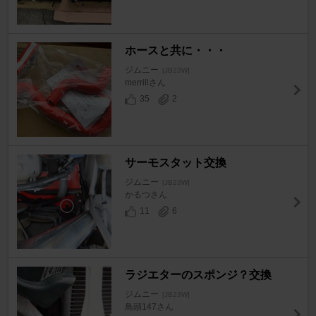
ホースと共に・・・
ジムニー
[JB23W]
merrillさん
35
2
サーモスタット交換
ジムニー
[JB23W]
かるつさん
11
6
ラジエターのスポンジ？交換
ジムニー
[JB23W]
鳥頭147さん