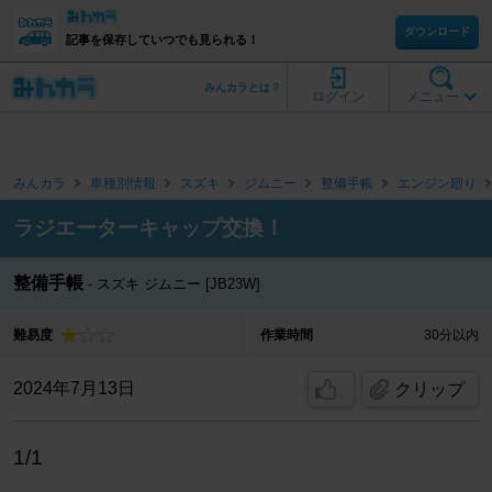
ダウンロード
記事を保存していつでも見られる！
みんカラとは？
ログイン
メニュー
みんカラ
車種別情報
スズキ
ジムニー
整備手帳
エンジン廻り
ラジエーターキャップ交換！
整備手帳
スズキ ジムニー [JB23W]
難易度
作業時間
30分以内
2024年7月13日
クリップ
1/1