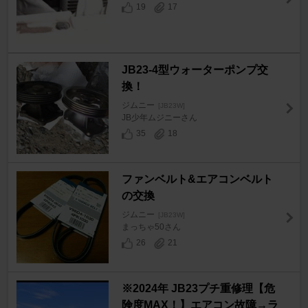
19
17
JB23-4型ウォーターポンプ交
換！
ジムニー
[JB23W]
JB少年ムジニーさん
35
18
ファンベルト&エアコンベルト
の交換
ジムニー
[JB23W]
まっちゃ50さん
26
21
※2024年 JB23プチ重修理【危
険度MAX！】エアコン故障→ラ