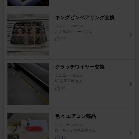
キングピンベアリング交換
ジムニー
[JB23W]
おさるのジョージさん
39
クラッチワイヤー交換
ジムニー
[JB23W]
K2@JB23Wさん
15
色々 エアコン部品
ジムニー
[JB23W]
ゆうちゃそ＠東風平さん
13