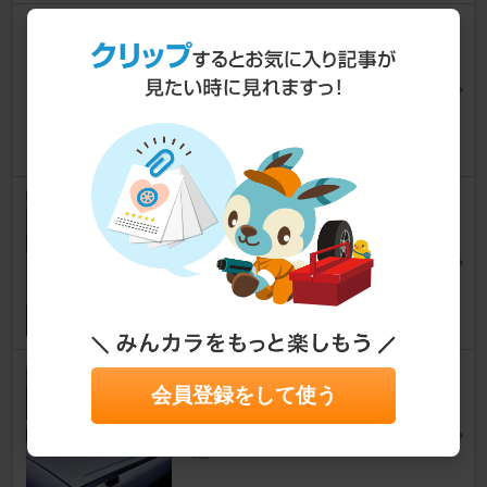
【整備メモ】サーモスタット交
換
ジムニー
[JB23W]
mikamika1991さん
16
0
直左対策のカメラ
ジムニー
[JB23W]
そふとさらださん
16
純正ルーフキャリア撤去
会員登録をして使う
ジムニー
[JB23W]
yg＠＊＊＊＊さん
23