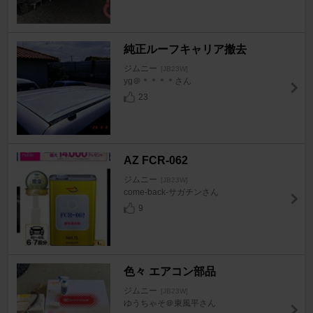
純正ルーフキャリア撤去
ジムニー
[JB23W]
yg＠＊＊＊＊さん
23
AZ FCR-062
ジムニー
[JB23W]
come-back-サガチンさん
9
色々 エアコン部品
ジムニー
[JB23W]
ゆうちゃそ＠東風平さん