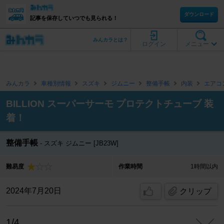
ダウンロード
記事を保存していつでも見られる！
みんカラとは？
ログイン
メニュー
みんカラ
車種別情報
スズキ
ジムニー
整備手帳
内装
エアコ
BILLION スーパーサーモ プロテクトチューブ 装
着！
整備手帳
スズキ ジムニー [JB23W]
難易度
作業時間
1時間以内
2024年7月20日
クリップ
1/4