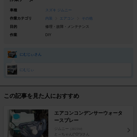
車種
スズキ ジムニー
作業カテゴリ
内装
エアコン
その他
目的
修理・故障・メンテナンス
作業
DIY
にむじぃさん
にむじぃ
この記事を見た人におすすめ
エアコンコンデンサーウォータ
ースプレー
ジムニー
[JB23W]
と～ちゃん(^O^)/さん