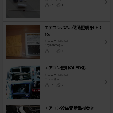
25
1
エアコンパネル透過照明をLED
化。
ジムニー
[JB23W]
Kayzabroさん
12
7
エアコン照明のLED化
ジムニー
[JB23W]
ヨシ☆さん
15
4
エアコン冷媒管 断熱材巻き