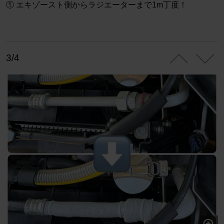
① エキゾースト側からラジエーターまで1m丁度！
3/4