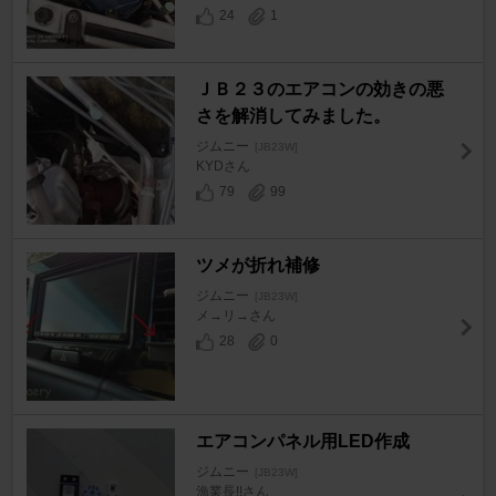
24
1
ＪＢ２３のエアコンの効きの悪
さを解消してみました。
ジムニー
[JB23W]
KYDさん
79
99
ツメが折れ補修
ジムニー
[JB23W]
メ→リ→さん
28
0
エアコンパネル用LED作成
ジムニー
[JB23W]
漁業長!!さん