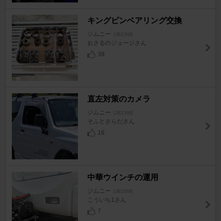
キングピンベアリング交換
ジムニー
[JB23W]
おさるのジョージさん
39
直左対策のカメラ
ジムニー
[JB23W]
そふとさらださん
16
中華ウインチの運用
ジムニー
[JB23W]
こういち1さん
7