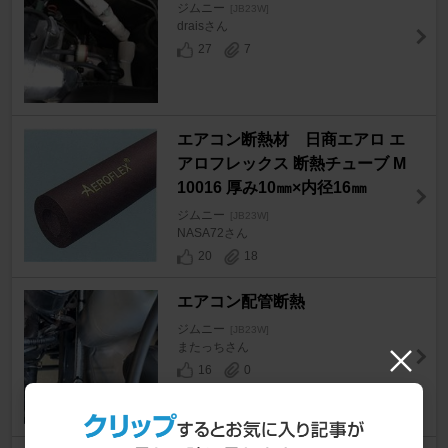
ジムニー
[JB23W]
draisさん
27
7
エアコン断熱材 日商エアロ エ
アロフレックス 断熱チューブ M
10016 厚み10㎜×内径16㎜
ジムニー
[JB23W]
NASA72さん
20
18
エアコン配管断熱
ジムニー
[JB23W]
またっちさん
16
0