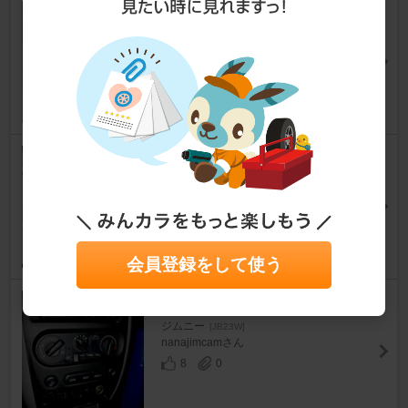
ワコーズ パワーエアコンプラ
ス施工
ジムニー
[JB23W]
東山寿さん
12
1
わさびデェール装着
ジムニー
[JB23W]
カワピーさん
13
0
会員登録をして使う
エアコンパネルを青くしたい。
ジムニー
[JB23W]
nanajimcamさん
8
0