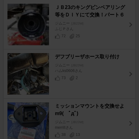
ＪＢ23のキングピンベアリング
等をＤＩＹにて交換！パート６
ジムニー
[JB23W]
ふじＰさん
72
25
デフブリーザホース取り付け
ジムニー
[JB23W]
ハムks0606さん
73
2
ミッションマウントを交換せよ
m9( ﾟдﾟ)
ジムニー
[JB23W]
merrillさん
38
13