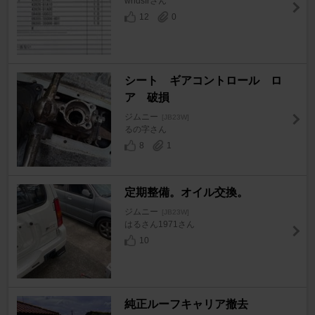
wndsfrさん
12
0
シート ギアコントロール ロ
ア 破損
ジムニー
[JB23W]
るの字さん
8
1
定期整備。オイル交換。
ジムニー
[JB23W]
はるさん1971さん
10
純正ルーフキャリア撤去