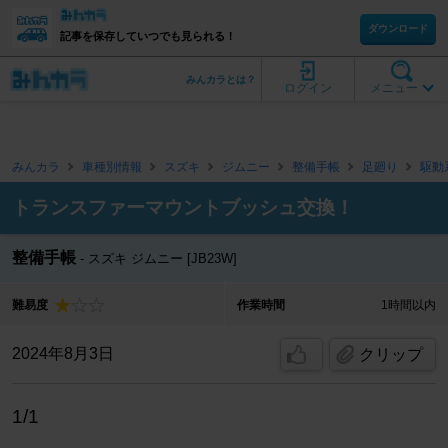
ダウンロード
記事を保存していつでも見られる！
みんカラとは？
ログイン
メニュー
みんカラ
車種別情報
スズキ
ジムニー
整備手帳
足廻り
駆動
トランスファーマウントブッシュ交換！
整備手帳
スズキ ジムニー [JB23W]
難易度
作業時間
1時間以内
2024年8月3日
クリップ
1/1