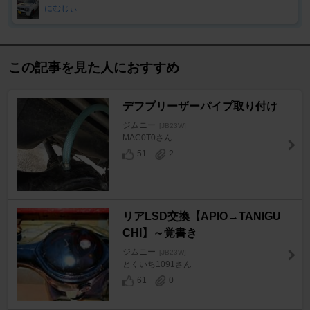
にむじぃ
この記事を見た人におすすめ
デフブリーザーパイプ取り付け
ジムニー
[JB23W]
MAC0T0さん
51
2
リアLSD交換【APIO→TANIGU
CHI】～覚書き
ジムニー
[JB23W]
とくいち1091さん
61
0