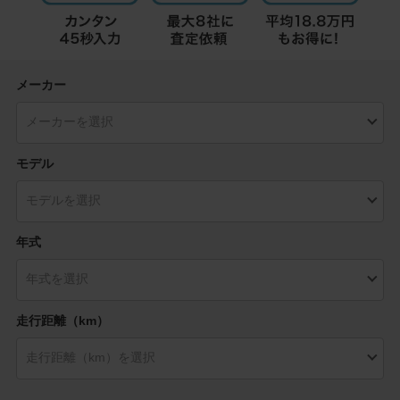
メーカー
モデル
年式
走行距離（km）