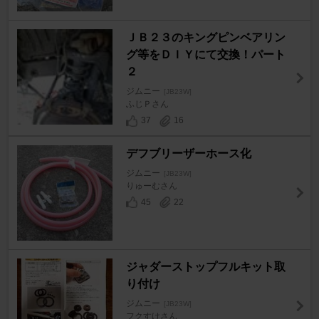
ＪＢ２３のキングピンベアリン
グ等をＤＩＹにて交換！パート
２
ジムニー
[JB23W]
ふじＰさん
37
16
デフブリーザーホース化
ジムニー
[JB23W]
りゅーむさん
45
22
ジャダーストップフルキット取
り付け
ジムニー
[JB23W]
フクすけさん