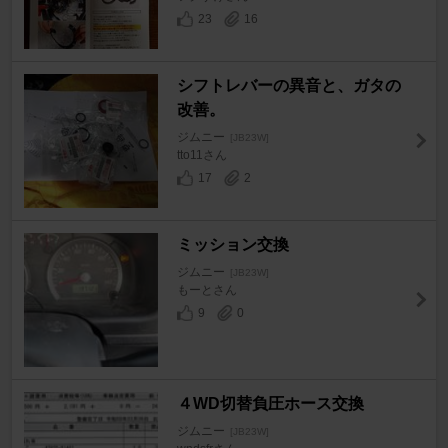
23
16
シフトレバーの異音と、ガタの
改善。
ジムニー
[JB23W]
tto11さん
17
2
ミッション交換
ジムニー
[JB23W]
もーとさん
9
0
４WD切替負圧ホース交換
ジムニー
[JB23W]