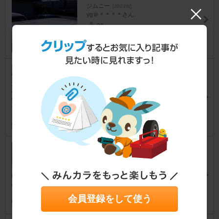
ジムニー
[JB23W]
yg＠＊＊＊＊さん
23
キングピンベアリング交換
ジムニー
[JB23W]
おさるのジョージさん
39
クラッチワイヤーの張り調整♪2
2022ｋｍ。
ジムニー
[JB23W]
車イジリおじちゃんさん
46
会員登録をして使う