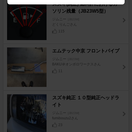
スズキ(純正) 燃料計におけるガ
ソリン残量（JB23W5型）
ジムニー
[JB23W]
どくりんごさん
115
エムテック中京 フロントパイプ
ジムニー
[JB23W]
BAKU＠オンボロワークスさん
11
スズキ純正 １０型純正ヘッドラ
イト
ジムニー
[JB23W]
fumibouzu2さん
23