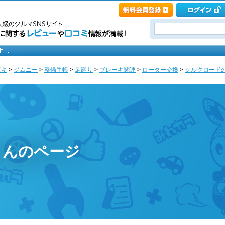
ズキ
>
ジムニー
>
整備手帳
>
足廻り
>
ブレーキ関連
>
ローター交換
>
シルクロードの
さんのページ