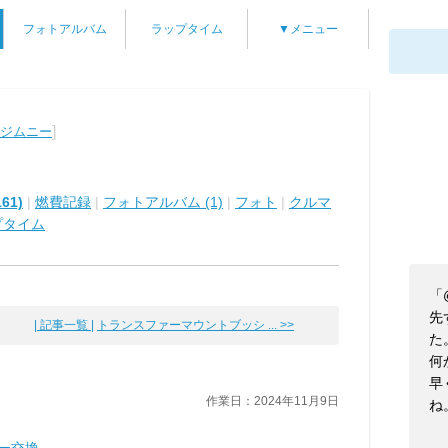
フォトアルバム
ラップタイム
▼メニュー
]
 ジムニー
61)
|
燃費記録
|
フォトアルバム (1)
|
フォト
|
クルマ
プタイム
「
先
| 記事一覧 |
トランスファーマウントブッシ ... >>
た
何
早
作業日：2024年11月9日
ね