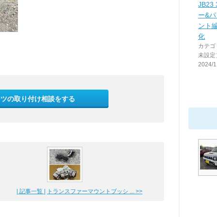
JB2
ー&
ント
化
カテゴ
未設定
2024/1
ーツの取り付け相談をする
| 記事一覧 |
トランスファーマウントブッシ ... >>