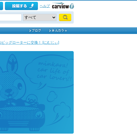
ヘルプ
ビッグローターに交換！ [にむじぃ]