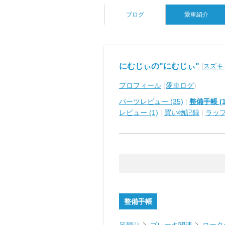
ブログ
愛車紹介
にむじぃの"にむじぃ"
[
スズキ
プロフィール
(
愛車ログ
)
パーツレビュー (35)
|
整備手帳 (1
レビュー (1)
|
買い物記録
|
ラッ
整備手帳