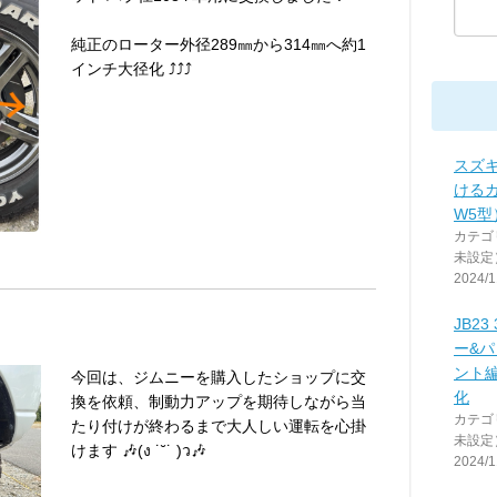
純正のローター外径289㎜から314㎜へ約1
インチ大径化 ⤴︎⤴︎⤴︎
スズキ
けるガ
W5型
カテゴ
未設定
2024/1
JB2
ー&
ント
今回は、ジムニーを購入したショップに交
化
換を依頼、制動力アップを期待しながら当
カテゴ
たり付けが終わるまで大人しい運転を心掛
未設定
けます 🎶(ง ˙˘˙ )ว🎶
2024/1