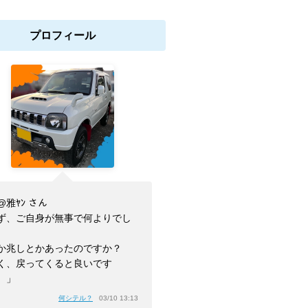
プロフィール
@雅ﾔﾝ さん
ず、ご自身が無事で何よりでし
。
か兆しとかあったのですか？
く、戻ってくると良いです
。」
何シテル？
03/10 13:13