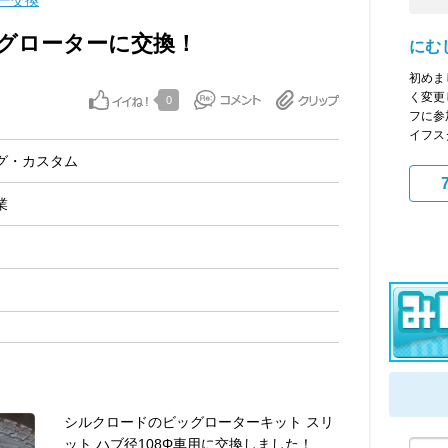
ー交換
グローターに交換！
にむ
初めま
く変更
0
フに参
イフスタ
グ・カスタム
業
シルクロードのビッグローターキット スリ
ット ハブ径108Φ車用に交換しました！