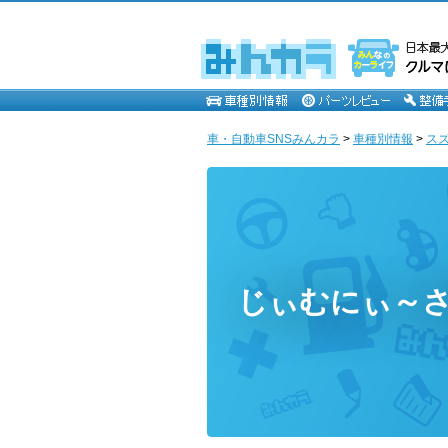
車・自動車SNSみんカラ
>
車種別情報
>
ス
じぃむにぃ～