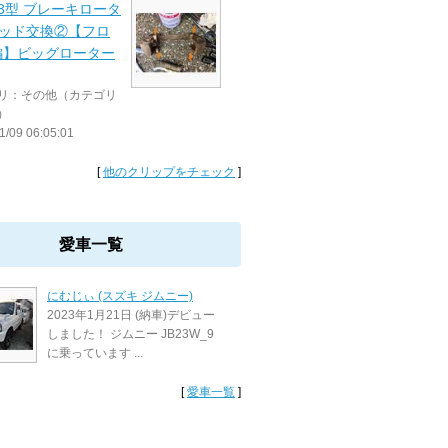
3 3型 ブレーキロータ
パッド交換②【フロ
編】ビッグローター
リ：その他（カテゴリ
）
1/09 06:05:01
[
他のクリップをチェック
]
愛車一覧
にむじぃ (スズキ ジムニー)
2023年1月21日 (納車)デビュー
しました！ ジムニー JB23W_9
に乗っています ...
[
愛車一覧
]