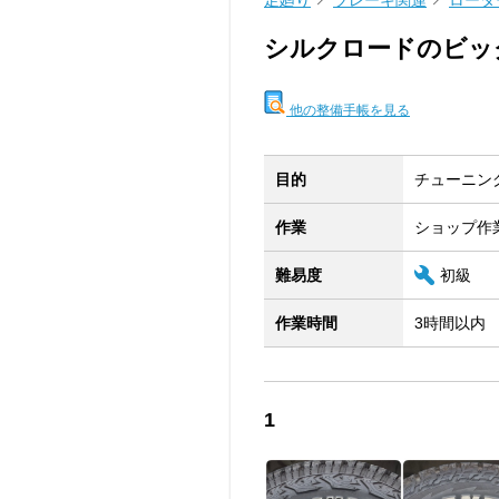
足廻り
ブレーキ関連
ロータ
シルクロードのビッ
他の整備手帳を見る
目的
チューニン
作業
ショップ作
難易度
初級
作業時間
3時間以内
1