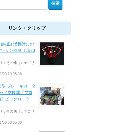
リンク・クリップ
(純正) 燃料計にお
ソリン残量（JB23
）
リ：その他（カテゴリ
）
1/28 19:05:36
3 3型 ブレーキロータ
パッド交換③【フロ
編】ビッグローター
リ：その他（カテゴリ
）
1/09 06:05:06