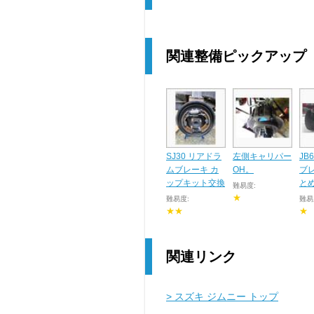
関連整備ピックアップ
SJ30 リアドラ
左側キャリパー
JB
ムブレーキ カ
OH。
ブ
ップキット交換
と
難易度:
★
難易度:
難易
★★
★
関連リンク
> スズキ ジムニー トップ