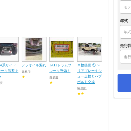
年式
走行
64系サイド
デフオイル漏れ
JA11ドラムブ
車検整備 ① 〜
レーキ調整ま
レーキ整備！
リアブレーキシ
難易度:
め
ュー点検とハブ
★
難易度:
ボルト交換
★
度:
難易度:
★★