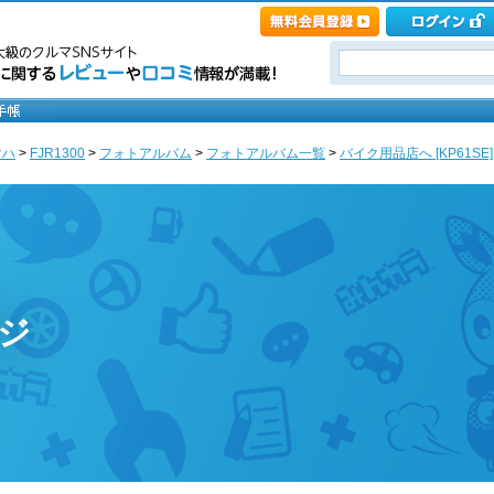
マハ
>
FJR1300
>
フォトアルバム
>
フォトアルバム一覧
>
バイク用品店へ [KP61SE]
ージ