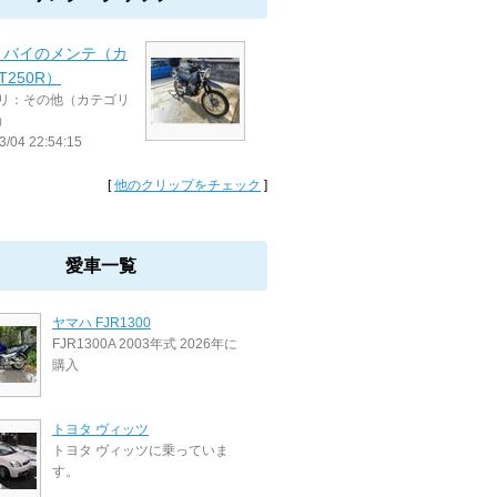
トバイのメンテ（カ
T250R）
リ：その他（カテゴリ
）
3/04 22:54:15
[
他のクリップをチェック
]
愛車一覧
ヤマハ FJR1300
FJR1300A 2003年式 2026年に
購入
トヨタ ヴィッツ
トヨタ ヴィッツに乗っていま
す。