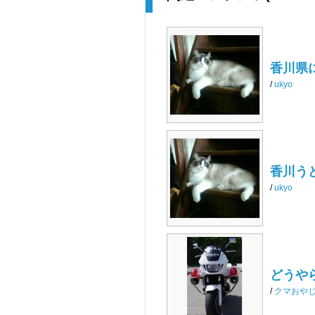
香川県
/
ukyo
香川う
/
ukyo
どうや
/
クマおや