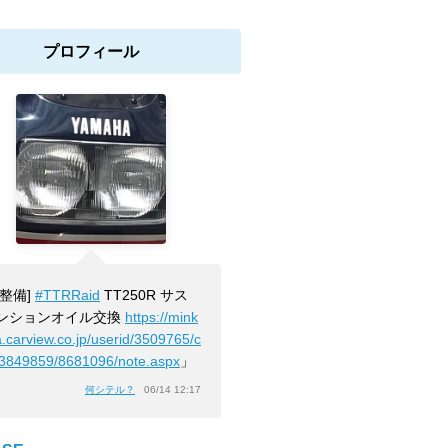
プロフィール
[整備]
#TTRRaid
TT250R サス
ンションオイル交換
https://mink
a.carview.co.jp/userid/3509765/c
/3849859/8681096/note.aspx
」
何シテル？
06/14 12:17