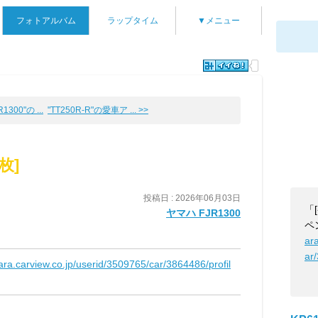
フォトアルバム
ラップタイム
▼メニュー
1300"の ...
"TT250R-R"の愛車ア ... >>
1枚]
投稿日 : 2026年06月03日
「
ヤマハ FJR1300
ペ
ar
ar
kara.carview.co.jp/userid/3509765/car/3864486/profil