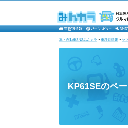
車・自動車SNSみんカラ
>
車種別情報
>
ヤ
KP61SEのペ