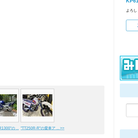
KP6
よろし
1300"の ...
"TT250R-R"の愛車ア ... >>