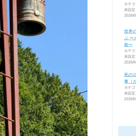
カテゴ
未設定
2026/0
世界
ぶ 〜
島〜
カテゴ
未設定
2026/0
死の
事（
カテゴ
未設定
2026/0