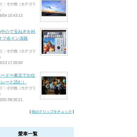
リ：その他（カテゴリ
）
6/04 10:43:13
の中心で玉ねぎを叫
オフ会イン淡路
リ：その他（カテゴリ
）
4/13 17:26:00
ロード〜東京でお仕
カレーと読む）
リ：その他（カテゴリ
）
3/31 08:30:21
[
他のクリップをチェック
]
愛車一覧