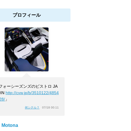
プロフィール
フォーシーズンズのビストロ JA
IN
http://cvw.jp/b/3510122/4854
28/
」
何シテル？
07/18 00:11
 Motona