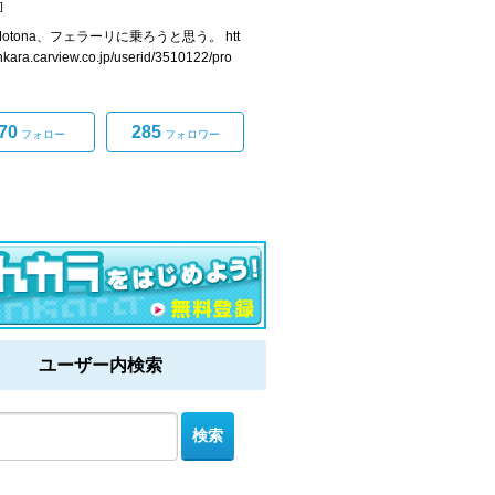
]
 Motona、フェラーリに乗ろうと思う。 htt
nkara.carview.co.jp/userid/3510122/pro
70
285
フォロー
フォロワー
ユーザー内検索