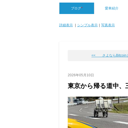
ブログ
*
愛車紹介
詳細表示
｜
シンプル表示
｜
写真表示
<< さよならBitcoinとテ
2026年05月10日
東京から帰る道中、