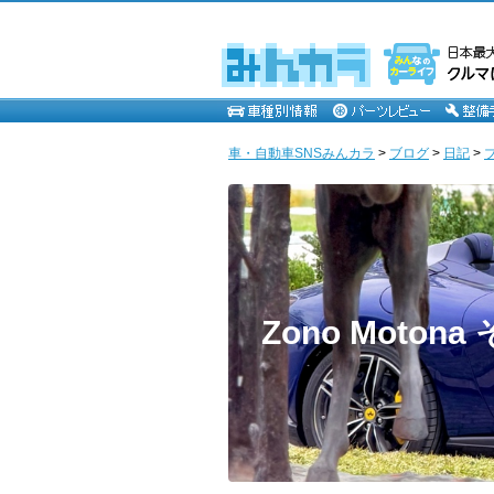
車・自動車SNSみんカラ
>
ブログ
>
日記
>
Zono Mot