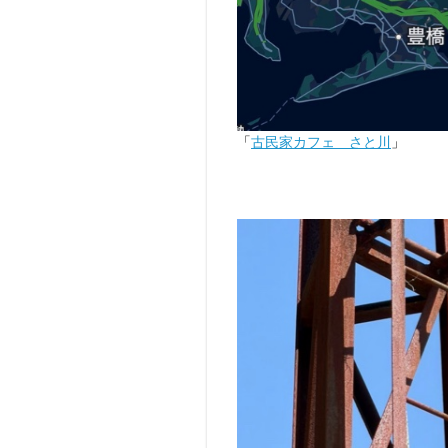
「
古民家カフェ さと川
」