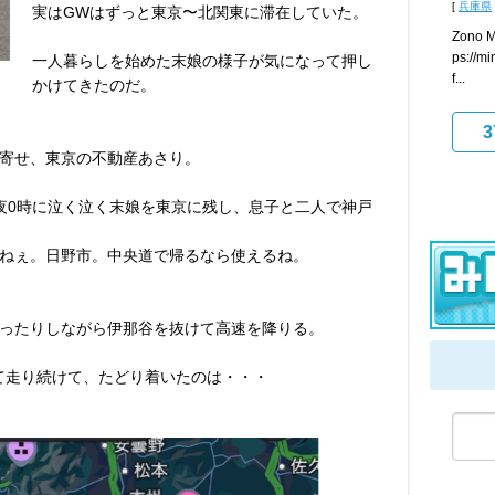
[
兵庫県
実はGWはずっと東京〜北関東に滞在していた。
Zono
ps://mi
一人暮らしを始めた末娘の様子が気になって押し
f...
かけてきたのだ。
3
寄せ、東京の不動産あさり。
夜0時に泣く泣く末娘を東京に残し、息子と二人で神戸
ねぇ。日野市。中央道で帰るなら使えるね。
ったりしながら伊那谷を抜けて高速を降りる。
って走り続けて、たどり着いたのは・・・