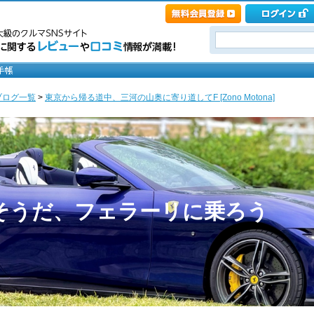
ブログ一覧
>
東京から帰る道中、三河の山奥に寄り道してF [Zono Motona]
ona そうだ、フェラーリに乗ろう