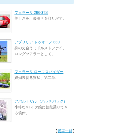
フェラーリ 296GTS
美しさを、優雅さを取り戻す。
アプリリア トゥオーノ 660
身の丈合うミドルストファイ、
ロングツアラーとして。
フェラーリ ローマスパイダー
嬋娟裏切る獰猛、第二章。
アバルト 695 （ハッチバック）
小粋なMTイタ娘に普段乗りでき
る僥倖。
[
愛車一覧
]