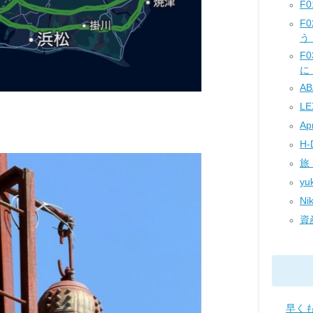
F0
F
う (
F
に！
AB
LE
Apr
H-D
旅 
yu
Nik
資産
早く