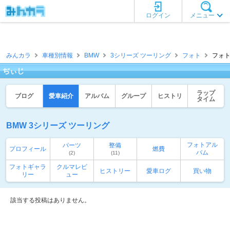
ログイン
メニュー
みんカラ
車種別情報
BMW
3シリーズ ツーリング
フォト
フォト
ぢぃじ
ラップ
ブログ
愛車紹介
アルバム
グループ
ヒストリ
タイム
BMW 3シリーズ ツーリング
フォトアル
パーツ
整備
プロフィール
燃費
バム
(2)
(11)
フォトギャラ
クルマレビ
ヒストリー
愛車ログ
買い物
リー
ュー
該当する投稿はありません。