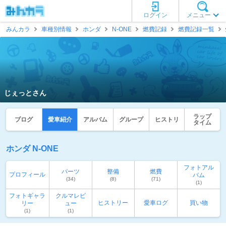
ログイン
メニュー
みんカラ
車種別情報
ホンダ
N-ONE
燃費記録
燃費記録一覧
じぇっとさん
ラップ
ブログ
愛車紹介
アルバム
グループ
ヒストリ
タイム
ホンダ N-ONE
フォトアル
パーツ
整備
燃費
プロフィール
バム
(34)
(8)
(71)
(1)
フォトギャラ
クルマレビ
ヒストリー
愛車ログ
買い物
リー
ュー
(1)
(1)