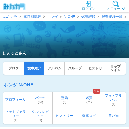
ログイン
メニュー
みんカラ
車種別情報
ホンダ
N-ONE
燃費記録
燃費記録一覧
じぇっとさん
ラップ
ブログ
愛車紹介
アルバム
グループ
ヒストリ
タイム
ホンダ N-ONE
NEW
フォトアル
パーツ
整備
燃費
プロフィール
バム
(34)
(8)
(71)
(1)
フォトギャラ
クルマレビ
ヒストリー
愛車ログ
買い物
リー
ュー
(1)
(1)