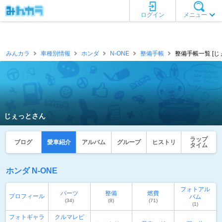
ログイン
メニュー
みんカラ
車種別情報
ホンダ
N-ONE
整備手帳
整備手帳一覧 [じ
じぇっとさん
ラップ
ブログ
愛車紹介
アルバム
グループ
ヒストリ
タイム
ホンダ N-ONE
フォトアル
パーツ
整備
燃費
プロフィール
バム
(34)
(8)
(71)
(1)
フォトギャラ
クルマレビ