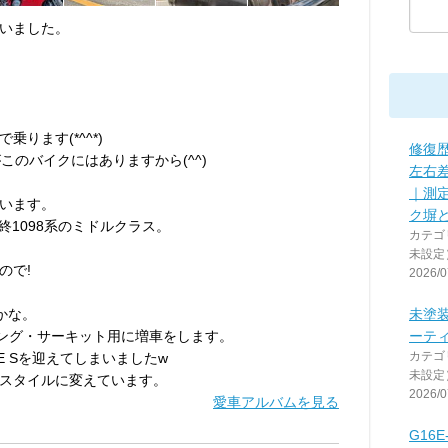
いました。
ります(*^^*)
修復
さがこのバイクにはありますから(^^)
左右差
｜測
います。
ク塀
終1098系のミドルクラス。
カテゴ
未設定
ので!
2026/0
うかな。
未塗
リング・サーキット用に増車をします。
ーテ
カテゴ
ALE Sを迎えてしまいましたw
未設定
スタイルに変えています。
2026/0
愛車アルバムを見る
G16