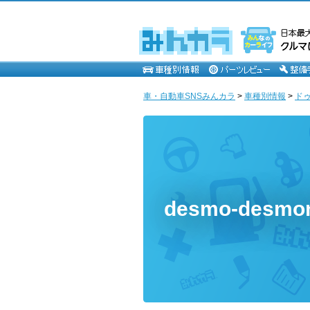
車・自動車SNSみんカラ
>
車種別情報
>
ド
desmo-des