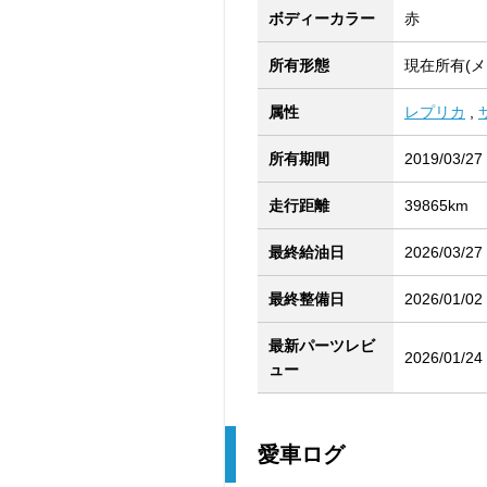
ボディーカラー
赤
所有形態
現在所有(メ
属性
レプリカ
,
所有期間
2019/03/27
走行距離
39865km
最終給油日
2026/03/27
最終整備日
2026/01/02
最新パーツレビ
2026/01/24
ュー
愛車ログ