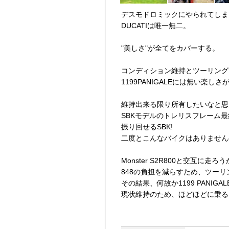
デスモドロミックにやられてしま
DUCATIは唯一無二。
"美しさ"が全てをカバーする。
コンディション維持とツーリングで乗
1199PANIGALEには無い楽し
維持出来る限り所有したいなと思
SBKモデルのトレリスフレーム最
振り回せるSBK!
二度とこんなバイクはありません
Monster S2R800と交互に走ろ
848の負担を減らすため、ツー
その結果、何故か1199 PANIG
現状維持のため、ほどほどに乗る