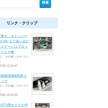
リンク・クリップ
歴車を、キャンバー
0.06°まで追い込む
定ステージはブロッ
とベニヤ板
リ：その他（カテゴリ
）
7/29 22:29:47
装樹脂清掃&簡易コ
ィング
リ：その他（カテゴリ
）
7/08 18:43:55
E-GTS用オイルを作