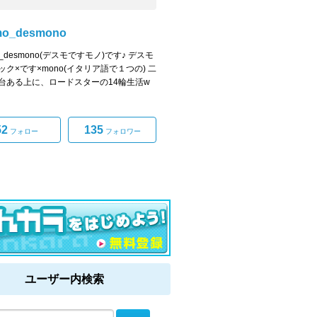
mo_desmono
o_desmono(デスモですモノ)です♪ デスモ
ック×です×mono(イタリア語で１つの) 二
台ある上に、ロードスターの14輪生活w
52
135
フォロー
フォロワー
ユーザー内検索