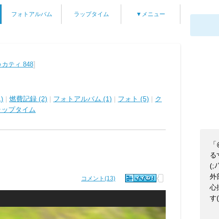
フォトアルバム
ラップタイム
▼メニュー
]
カティ 848
)
|
燃費記録 (2)
|
フォトアルバム (1)
|
フォト (5)
|
ク
ラップタイム
「
る
(;
外
コメント(13)
心
す(