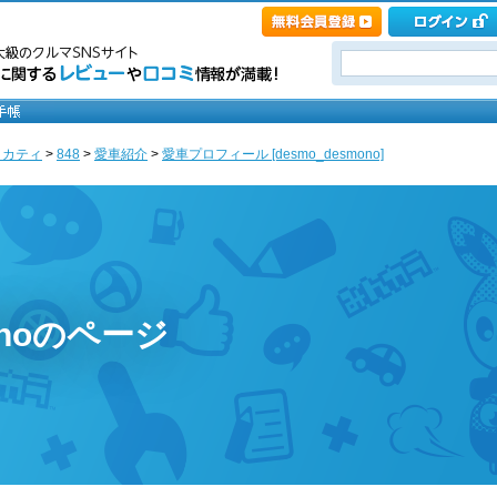
ゥカティ
>
848
>
愛車紹介
>
愛車プロフィール [desmo_desmono]
monoのページ