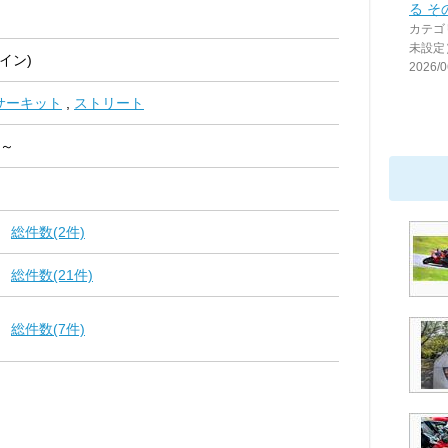
る そ
カテゴ
未設定
イン)
2026/0
サーキット
,
ストリート
 ～
総件数(2件)
総件数(21件)
総件数(7件)