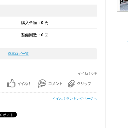
購入金額：
0
円
整備回数：
0
回
愛車ログ一覧
イイね！0件
イイね！ランキングページへ