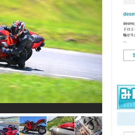
des
desm
ドロミ
輪が５
...