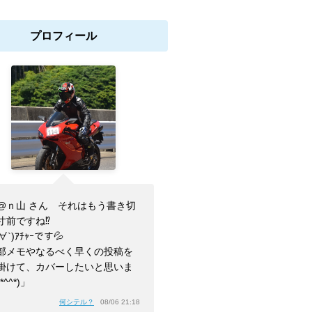
プロフィール
@ｎ山 さん それはもう書き切
寸前ですね⁉
ﾉ∀`)ｱﾁｬｰです💦
部メモやなるべく早くの投稿を
掛けて、カバーしたいと思いま
*^^*)」
何シテル？
08/06 21:18