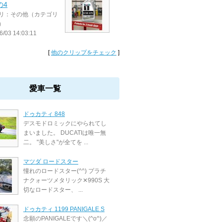
の4
リ：その他（カテゴリ
）
6/03 14:03:11
[
他のクリップをチェック
]
愛車一覧
ドゥカティ 848
デスモドロミックにやられてし
まいました。 DUCATIは唯一無
二。 "美しさ"が全てを ...
マツダ ロードスター
憧れのロードスター(^^) プラチ
ナクォーツメタリック✕990S 大
切なロードスター、 ...
ドゥカティ 1199 PANIGALE S
念願のPANIGALEです＼(^o^)／