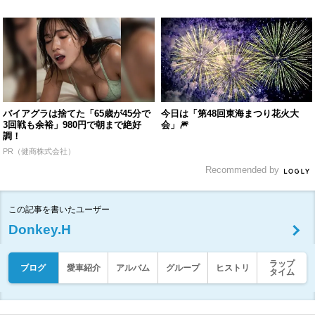
バイアグラは捨てた「65歳が45分で
今日は「第48回東海まつり花火大
3回戦も余裕」980円で朝まで絶好
会」🎆
調！
PR（健商株式会社）
Recommended by
この記事を書いたユーザー
Donkey.H
ラップ
ブログ
愛車紹介
アルバム
グループ
ヒストリ
タイム