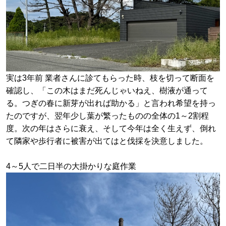
実は3年前 業者さんに診てもらった時、枝を切って断面を
確認し、「この木はまだ死んじゃいねえ、樹液が通って
る。つぎの春に新芽が出れば助かる」と言われ希望を持っ
たのですが、翌年少し葉が繁ったものの全体の1～2割程
度。次の年はさらに衰え、そして今年は全く生えず、倒れ
て隣家や歩行者に被害が出てはと伐採を決意しました。
4～5人で二日半の大掛かりな庭作業