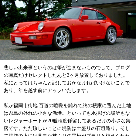
悲しい出来事というのは筆が進まないものでして、ブログ
の写真だけセレクトしたあと3ヶ月放置しておりました。
私にとってはちゃんと記しておかなければいけないことで
あり、年を越す前にアップいたします。
私が福岡市街地 百道の喧噪を離れて終の棲家に選んだ土地
は糸島の外れの小さな漁港。といっても水揚げの場所もな
いレジャーボートが20艘程度係留してあるだけの小さな集
落です。ただ珍しいことに堤防は土盛りの石垣造り。そし
て堤防の上には見事な枝ぶりの黒松がズラリと植えられた