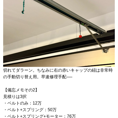
切れてダラーン。ちなみに右の赤いキャップの紐は非常時
の手動切り替え用。早速修理手配──
【備忘メモその2】
見積りは3択
・ベルトのみ：12万
・ベルト+スプリング：50万
・ベルト+スプリング+モーター：76万