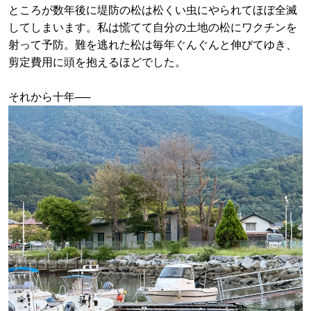
ところが数年後に堤防の松は松くい虫にやられてほぼ全滅
してしまいます。私は慌てて自分の土地の松にワクチンを
射って予防。難を逃れた松は毎年ぐんぐんと伸びてゆき、
剪定費用に頭を抱えるほどでした。
それから十年──