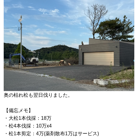
奥の枯れ松も翌日伐りました。
【備忘メモ】
・大松1本伐採：18万
・松4本伐採：10万x4
・松1本剪定：4万(薬剤散布1万はサービス)