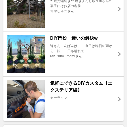
〜観光編続き〜 焼きまんじゅう屋さんの
裏手にはお店の名前 ...
☆やしゅ☆さん
DIY門松 迷いの解決w
皆さんこんばんは。 今日は昨日の雨か
ら一転！一日冬晴れで ...
ran_sumi_momiさん
気軽にできるDIYカスタム【エ
クステリア編】
カーライフ