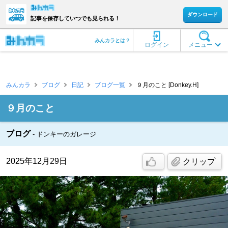
ダウンロード
記事を保存していつでも見られる！
みんカラとは？
ログイン
メニュー
みんカラ
ブログ
日記
ブログ一覧
９月のこと [Donkey.H]
９月のこと
ブログ
ドンキーのガレージ
2025年12月29日
クリップ