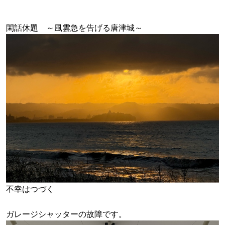
閑話休題 ～風雲急を告げる唐津城～
不幸はつづく
ガレージシャッターの故障です。