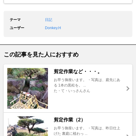
テーマ
日記
ユーザー
Donkey.H
この記事を見た人におすすめ
剪定作業など・・・。
お早う御座います。 ・写真は、庭先にあ
る 1本の黒松を。 ...
た・て・いっさんさん
剪定作業（2）
お早う御座います。 ・写真は、昨日仕上
げた 裏庭に植わっ ...