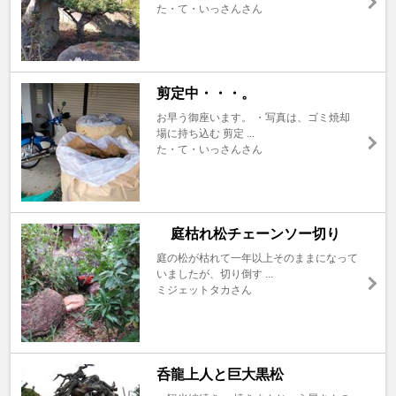
た・て・いっさんさん
剪定中・・・。
お早う御座います。 ・写真は、ゴミ焼却
場に持ち込む 剪定 ...
た・て・いっさんさん
庭枯れ松チェーンソー切り
庭の松が枯れて一年以上そのままになって
いましたが、切り倒す ...
ミジェットタカさん
呑龍上人と巨大黒松