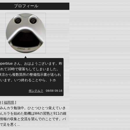
プロフィール
uperblue さん、おはようございます。昨
れて10時で寝落ちしてしまいました。
東京から複数箇所の整備指示書が送られ
ています。いつ終わることやら、トホ
」
何シテル？
08/08 09:16
H
[
福岡県
]
みんカラ勉強中。ひとつひとつ覚えていき
んカラを始めた動機はM4の習熟と911の維
情報の収集と交流を望んでのことです。バ
足を悪く...