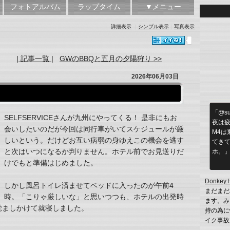
フォトアルバム
ラップタイム
▼メニュー
詳細表示
｜
シンプル表示
｜
写真表示
| 記事一覧 |
GWのBBQと五月の夕陽狩り >>
2026年06月03日
「@s
SELFSERVICEさんが九州にやってくる！ 是非にもお
夜は疲
会いしたいのだが今回は同行車がいてスケジュールが厳
M4は
しいという。だけどお互い病弱の身ゆえこの機会を逃す
てき
と次はいつになるか判りません。ホテル前でお見送りだ
ホ。
けでもと準備はじめました。
Donkey.
しかし風呂トイレ済ませてベッドに入ったのが午前4
まだまだ
時。「こりゃ厳しいな」と思いつつも、ホテルの出発時
ます。み
覚ましかけて就寝しました。
持の為に
イク事故で