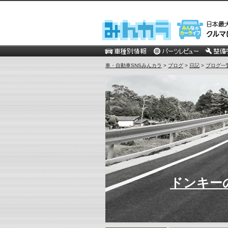
車・自動車SNSみんカラ
>
ブログ
>
日記
>
ブログ一
ドンキー