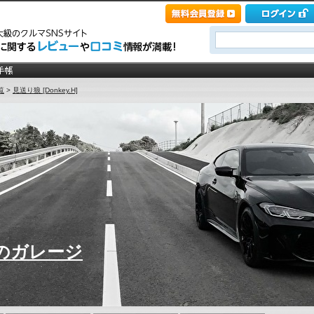
覧
>
見送り狼 [Donkey.H]
のガレージ