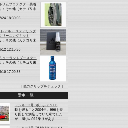
ルリムプロテクター装着
リ：その他（カテゴリ未
7/24 18:39:03
L（レアル） ステアリング
クリーニングキット
リ：その他（カテゴリ未
6/12 12:15:36
'S クーラントブースター
リ：その他（カテゴリ未
6/10 17:09:38
[
他のクリップをチェック
]
愛車一覧
ドンキー2号 (ポルシェ 911)
時を遡ること2004年。996を乗
り回して満足していた私でした
が、周りの911乗りがあま ...
ドンキー3号 (BMW M4 クーペ)