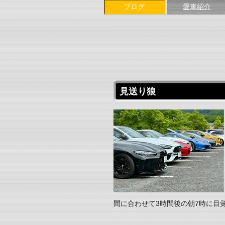
ブログ
愛車紹介
見送り狼
間に合わせて3時間後の朝7時に目