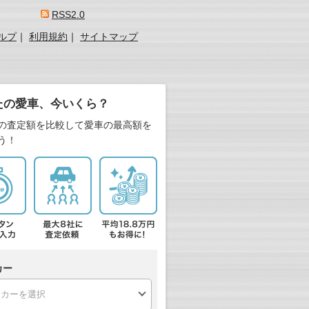
RSS2.0
ルプ
｜
利用規約
｜
サイトマップ
たの愛車、今いくら？
の査定額を比較して愛車の最高額を
う！
カー