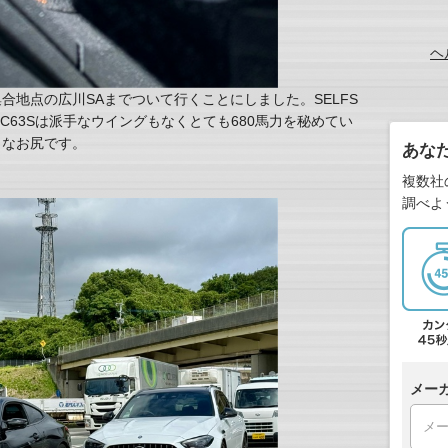
ヘ
合地点の広川SAまでついて行くことにしました。SELFS
NZ C63Sは派手なウイングもなくとても680馬力を秘めてい
トなお尻です。
あな
複数社
調べよ
メー