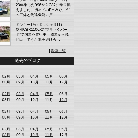
23年乗った996からG82に乗り換
えました。初めてのBMWで、M4
の巨体と先進機能に戸 ...
ドンキー1号 (ポルシェ 911)
愛機CBR1100XX”ブラックバー
ド”で国道を走行中、脇道から飛
び出してきた車を避けら ...
[
愛車一覧
]
過去のブログ
02月
03月
04月
05月
06月
08月
09月
10月
11月
12月
02月
03月
04月
05月
06月
08月
09月
10月
11月
12月
02月
03月
04月
05月
06月
08月
09月
10月
11月
12月
02月
03月
04月
05月
06月
08月
09月
10月
11月
12月