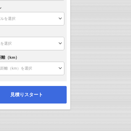
ル
距離（km）
見積りスタート