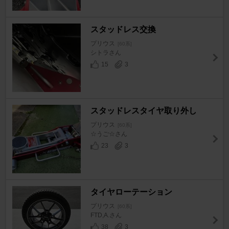
スタッドレス交換
プリウス
[60系]
シトラさん
15
3
スタッドレスタイヤ取り外し
プリウス
[60系]
☆うご☆さん
23
3
タイヤローテーション
プリウス
[60系]
FTD,A.さん
38
3