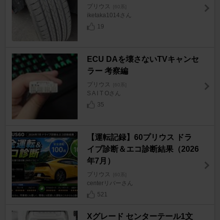
プリウス
[60系]
iketaka1014さん
19
ECU DAを壊さないTVキャンセ
ラー 考察編
プリウス
[60系]
S A I T Oさん
35
【運転記録】60プリウス ドラ
イブ診断＆エコ診断結果（2026
年7月）
プリウス
[60系]
centerリバーさん
521
Xグレード センターテール1文