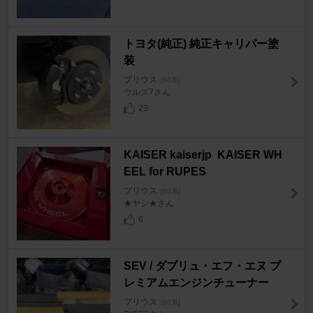
トヨタ(純正) 純正キャリパー塗
装
プリウス
[60系]
ウルズ7さん
23
KAISER kaiserjp KAISER WH
EEL for RUPES
プリウス
[60系]
★ヤシ★さん
6
SEV / ダブリュ・エフ・エヌ プ
レミアムエンジンチューナー
プリウス
[60系]