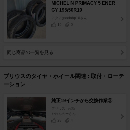
MICHELIN PRIMACY 5 ENER
GY 195/50R19
アクアgoodnhp10さん
19
0
同じ商品の一覧を見る
プリウスのタイヤ・ホイール関連 : 取付・ローテ
ーション
純正19インチから交換作業②
プリウス
[60系]
やれんのーさん
28
4