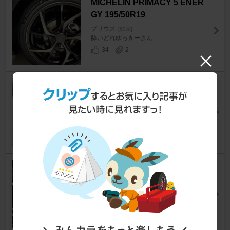
MICHELIN PRIMACY 5 ENER
GY 195/50R19
プリウス
[60系]
酔いどれゆっきーさん
34
2
MICHELIN X-ICE SNOW
プリウス
[60系]
オーバークレストさん
17
0
YOKOHAMA ADVAN dB V553
195/50R19
プリウス
[60系]
Spinnaker2webさん
22
0