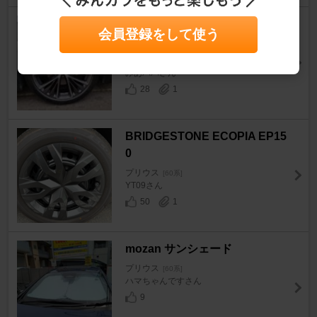
MICHELIN PRIMACY 5 ENER
会員登録をして使う
GY
プリウス
[60系]
みあパパさん
28
1
BRIDGESTONE ECOPIA EP15
0
プリウス
[60系]
YT09さん
50
1
mozan サンシェード
プリウス
[60系]
ハマちゃんですさん
9