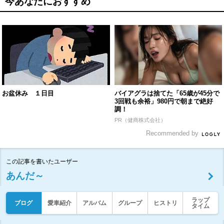
今あなたにおすすめ
お盆休み １日目
バイアグラは捨てた「65歳が45分で
3回戦も余裕」980円で朝まで絶好
調！
PR（健商株式会社）
Recommended by
この記事を書いたユーザー
あんだ～
ラップ
ブログ
愛車紹介
アルバム
グループ
ヒストリ
タイム