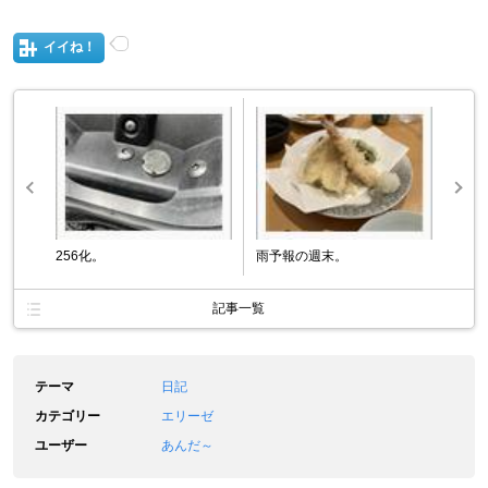
イイね！
256化。
雨予報の週末。
記事一覧
テーマ
日記
カテゴリー
エリーゼ
ユーザー
あんだ～