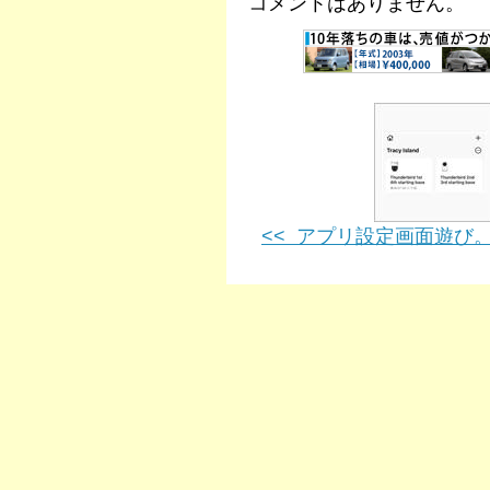
コメントはありません。
<< アプリ設定画面遊び