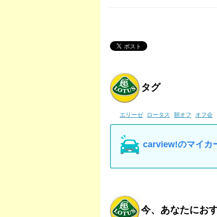
タグ
エリーゼ
ロータス
朝オフ
オフ会
carview!の
今、あなたにお