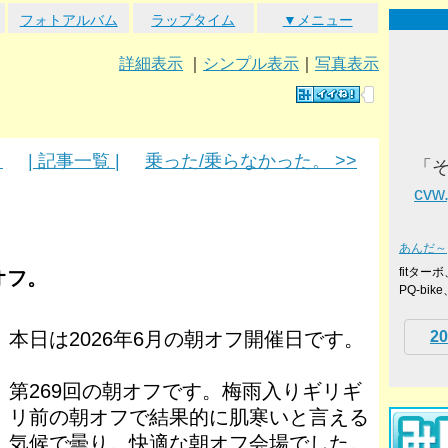
フォトアルバム
ラップタイム
▼メニュー
詳細表示
｜
シンプル表示
｜
写真表示
。
| 記事一覧 |
乗った/乗らなかった。 >>
「
cvw
あんだ～
fitタ
オフ。
PQ-bi
本日は2026年6月の朝オフ開催日です。
20
第269回の朝オフです。梅雨入りギリギ
リ前の朝オフで結果的に肌寒いと言える
気候で曇り。快適な朝オフ会場でした。