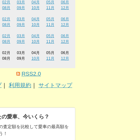
02月
03月
04月
05月
06月
08月
09月
10月
11月
12月
02月
03月
04月
05月
06月
08月
09月
10月
11月
12月
02月
03月
04月
05月
06月
08月
09月
10月
11月
12月
02月
03月
04月
05月
06月
08月
09月
10月
11月
12月
RSS2.0
プ
｜
利用規約
｜
サイトマップ
たの愛車、今いくら？
の査定額を比較して愛車の最高額を
う！