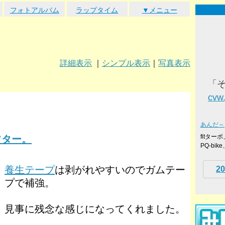
フォトアルバム
ラップタイム
▼メニュー
詳細表示
｜
シンプル表示
｜
写真表示
「
cvw
あんだ～
fitタ
フター。
PQ-bi
養生テープ
は剥がれやすいのでガムテー
20
プで補強。
見事に残念な感じになってくれました。