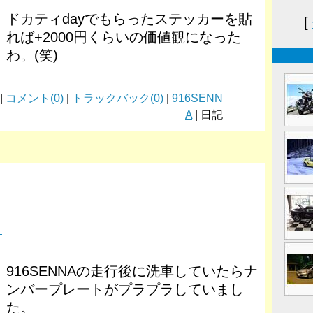
ドカティdayでもらったステッカーを貼
[
れば+2000円くらいの価値観になった
わ。(笑)
 |
コメント(0)
|
トラックバック(0)
|
916SENN
A
| 日記
。
916SENNAの走行後に洗車していたらナ
ンバープレートがプラプラしていまし
た。