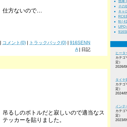
他車 ( 
その他 
仕方ないので…
キャロル
RC63 
fit ( 4
UPQ (
916SE
 |
コメント(0)
|
トラックバック(0)
|
916SENN
A
| 日記
ヒータ
カテゴ
定）
2026/0
タイヤ前
カテゴ
定）
2024/0
インテ
カテゴ
吊るしのボトルだと寂しいので適当なス
定）
テッカーを貼りました。
2023/0