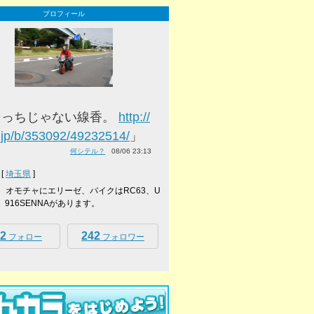
プロフィール
そっちじゃない線香。
http://
.jp/b/353092/49232514/
」
何シテル？
08/06 23:13
[
埼玉県
]
ーボ、オモチャにエリーゼ、バイクはRC63、U
ke、916SENNAがあります。
2
242
フォロー
フォロワー