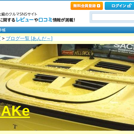
グ
>
ブログ一覧 [あんだ～]
CAKe