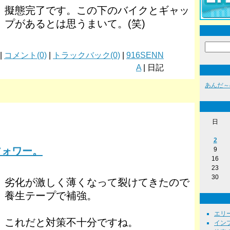
擬態完了です。この下のバイクとギャッ
プがあるとは思うまいて。(笑)
 |
コメント(0)
|
トラックバック(0)
|
916SENN
A
| 日記
あんだ～
日
2
フォワー。
9
16
23
30
劣化が激しく薄くなって裂けてきたので
養生テープで補強。
エリーゼ
これだと対策不十分ですね。
インプ