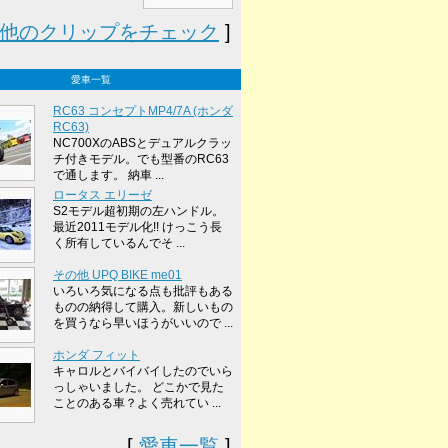
他のクリップをチェック
]
愛車一覧
RC63 コンセプトMP4/7A (ホンダ
RC63)
NC700XのABSとデュアルクラッ
チ付きモデル。でも型番のRC63
で通します。 納車 ...
ロータス エリーゼ
S2モデル超初期の左ハンドル。
最近2011モデル化!! けっこう長
く所有しているんでそ ...
その他 UPQ BIKE me01
いろいろ気になる点も批評もある
ものの納得して購入。新しいもの
を買うなら早いほうがいいので ...
ホンダ フィット
キャロルとバイバイしたのでいら
っしゃいました。 どこかで見た
ことのある車？よく売れてい ...
[
愛車一覧
]