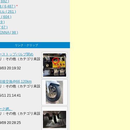
692 )
( 6,487 )
*
 ( 261 )
( 604 )
19 )
 67 )
NNA ( 98 )
リンク・クリップ
ーストップバルブ閉め
リ：その他（カテゴリ未設
8/03 20:19:32
後交換@66,120km
リ：その他（カテゴリ未設
5/11 21:14:41
ーク網。
リ：その他（カテゴリ未設
9/09 20:28:25