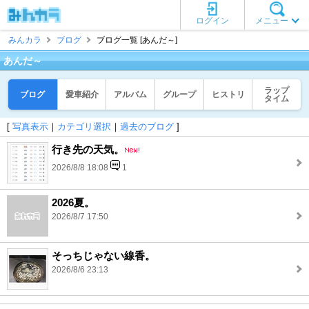
ログイン
メニュー
みんカラ
ブログ
ブログ一覧 [あんだ～]
あんだ～
ラップ
ブログ
愛車紹介
アルバム
グループ
ヒストリ
タイム
[
写真表示
｜
カテゴリ選択
｜
過去のブログ
]
行き先の天気。
2026/8/8 18:08
1
2026夏。
2026/8/7 17:50
そっちじゃない線香。
2026/8/6 23:13