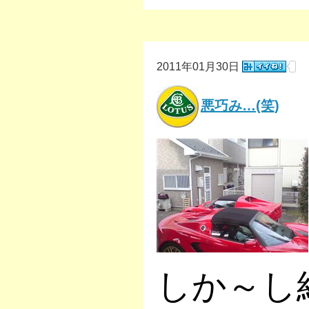
2011年01月30日
悪巧み…(笑)
しか～し結