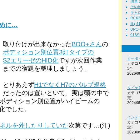
他車 ( 
その他 
キャロル
RC63 
ために…
fit ( 4
UPQ (
916SE
取り付けが出来なかった
BOO+さん
の
ポディション別位置3灯タイプの
ヒータ
S2エリーゼのHID化
ですが次回作業
カテゴ
までの宿題を整理しましょう。
定）
2026/0
とりあえず
H1でなくH7のバルブ規格
タイヤ前
だったのは置いといて、実は頭の中で
カテゴ
定）
ポディション別位置がハイビームの
2024/0
D化でした。
インテ
カテゴ
ネルを外したりしていた
次第です…(汗)
定）
2023/0