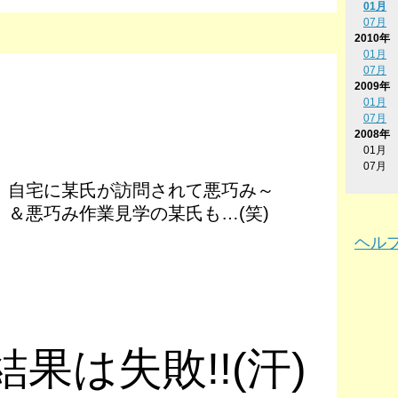
01月
07月
2010年
01月
07月
2009年
01月
07月
2008年
01月
07月
自宅に某氏が訪問されて悪巧み～
＆悪巧み作業見学の某氏も…(笑)
ヘル
果は失敗!!(汗)