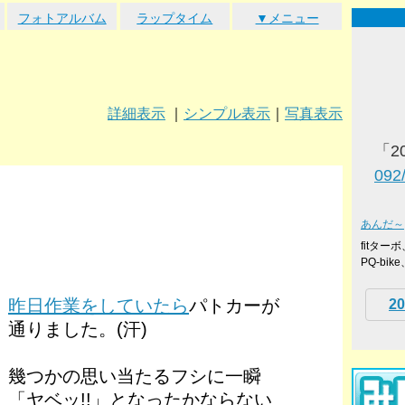
フォトアルバム
ラップタイム
▼メニュー
詳細表示
｜
シンプル表示
｜
写真表示
「2
092
あんだ～
fitタ
PQ-bi
昨日作業をしていたら
パトカーが
20
通りました。(汗)
幾つかの思い当たるフシに一瞬
「ヤベッ!!」となったかならない