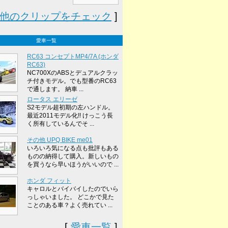
他のクリップをチェック
]
愛車一覧
RC63 コンセプトMP4/7A (ホンダ
RC63)
NC700XのABSとデュアルクラッ
チ付きモデル。でも型番のRC63
で通します。 納車 ...
ロータス エリーゼ
S2モデル超初期の左ハンドル。
最近2011モデル化!! けっこう長
く所有しているんでそ ...
その他 UPQ BIKE me01
いろいろ気になる点も批評もある
ものの納得して購入。新しいもの
を買うなら早いほうがいいので ...
ホンダ フィット
キャロルとバイバイしたのでいら
っしゃいました。 どこかで見た
ことのある車？よく売れてい ...
[
愛車一覧
]