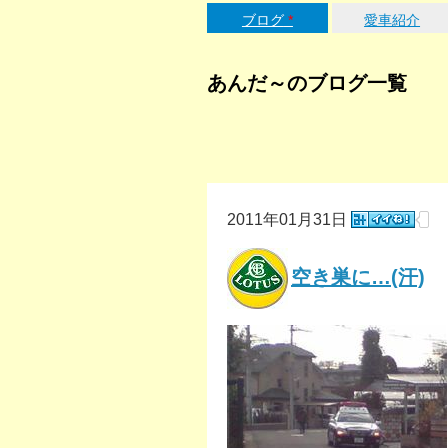
ブログ
*
愛車紹介
あんだ～のブログ一覧
2011年01月31日
空き巣に…(汗)