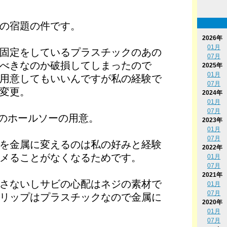
の宿題の件です。
2026年
01月
固定をしているプラスチックのあの
07月
べきなのか破損してしまったので
2025年
01月
用意してもいいんですが私の経験で
07月
変更。
2024年
01月
07月
mのホールソーの用意。
2023年
01月
07月
を金属に変えるのは私の好みと経験
2022年
メることがなくなるためです。
01月
07月
2021年
さないしサビの心配はネジの素材で
01月
07月
リップはプラスチックなので金属に
2020年
01月
07月