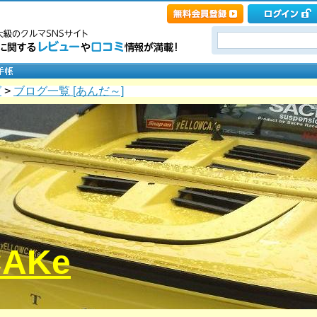
グ
>
ブログ一覧 [あんだ～]
CAKe