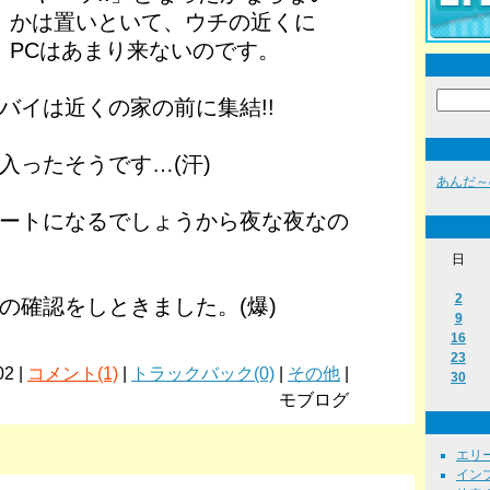
かは置いといて、ウチの近くに
PCはあまり来ないのです。
バイは近くの家の前に集結!!
入ったそうです…(汗)
あんだ～
ートになるでしょうから夜な夜なの
日
2
の確認をしときました。(爆)
9
16
23
02 |
コメント(1)
|
トラックバック(0)
|
その他
|
30
モブログ
エリーゼ
インプ