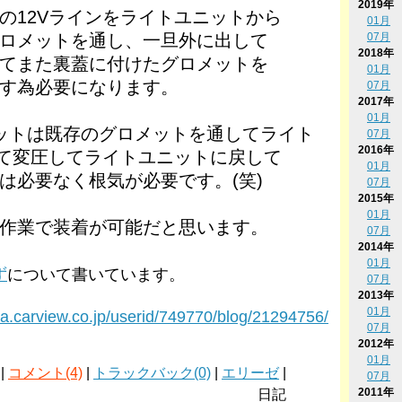
2019年
の12Vラインをライトユニットから
01月
ロメットを通し、一旦外に出して
07月
2018年
てまた裏蓋に付けたグロメットを
01月
す為必要になります。
07月
2017年
01月
ットは既存のグロメットを通してライト
07月
2016年
して変圧してライトユニットに戻して
01月
は必要なく根気が必要です。(笑)
07月
2015年
01月
作業で装着が可能だと思います。
07月
2014年
01月
ず
について書いています。
07月
2013年
01月
ra.carview.co.jp/userid/749770/blog/21294756/
07月
2012年
01月
 |
コメント(4)
|
トラックバック(0)
|
エリーゼ
|
07月
2011年
日記