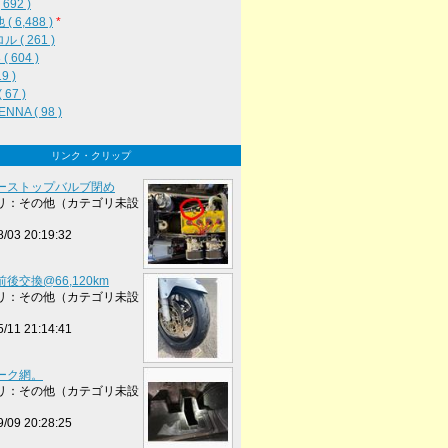
692 )
( 6,488 )
*
 ( 261 )
( 604 )
19 )
 67 )
NNA ( 98 )
リンク・クリップ
ーストップバルブ閉め
リ：その他（カテゴリ未設
8/03 20:19:32
後交換@66,120km
リ：その他（カテゴリ未設
5/11 21:14:41
ーク網。
リ：その他（カテゴリ未設
9/09 20:28:25