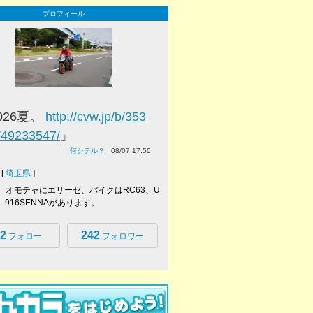
プロフィール
026夏。
http://cvw.jp/b/353
/49233547/
」
何シテル？
08/07 17:50
[
埼玉県
]
ーボ、オモチャにエリーゼ、バイクはRC63、U
ke、916SENNAがあります。
2
242
フォロー
フォロワー