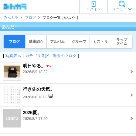
ログイン
メニュー
みんカラ
ブログ
ブログ一覧 [あんだ～]
あんだ～
ラップ
ブログ
愛車紹介
アルバム
グループ
ヒストリ
タイム
[
写真表示
｜
カテゴリ選択
｜
過去のブログ
]
明日やる。
2026/8/9 18:32
行き先の天気。
2026/8/8 18:08
1
2026夏。
2026/8/7 17:50