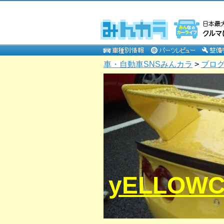
車・自動車SNSみんカラ
>
ブロ
yELLOW