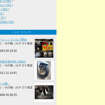
( 6,489 )
*
 ( 261 )
( 604 )
19 )
 67 )
NNA ( 98 )
リンク・クリップ
ーストップバルブ閉め
リ：その他（カテゴリ未設
8/03 20:19:32
後交換@66,120km
リ：その他（カテゴリ未設
5/11 21:14:41
ーク網。
リ：その他（カテゴリ未設
9/09 20:28:25