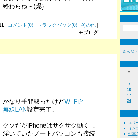
終わらね～(爆)
11 |
コメント(0)
|
トラックバック(0)
|
その他
|
モブログ
あんだ～
日
3
10
17
かなり手間取ったけど
Wi-Fiと
24
無線LAN
設定完了。
エリーゼ
クソだがiPhoneはサクサク動くし
インプ
浮いていたノートパソコンも接続
他車 ( 