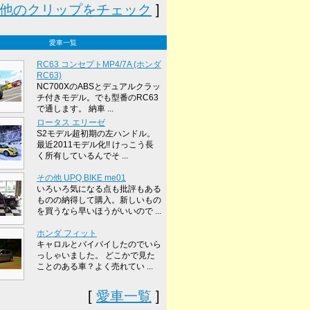
他のクリップをチェック
]
愛車一覧
RC63 コンセプトMP4/7A (ホンダ
RC63)
NC700XのABSとデュアルクラッ
チ付きモデル。でも型番のRC63
で通します。 納車 ...
ロータス エリーゼ
S2モデル超初期の左ハンドル。
最近2011モデル化!! けっこう長
く所有しているんでそ ...
その他 UPQ BIKE me01
いろいろ気になる点も批評もある
ものの納得して購入。新しいもの
を買うなら早いほうがいいので ...
ホンダ フィット
キャロルとバイバイしたのでいら
っしゃいました。 どこかで見た
ことのある車？よく売れてい ...
[
愛車一覧
]