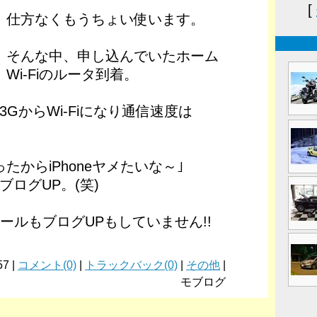
[
仕方なくもうちょい使います。
そんな中、申し込んでいたホーム
Wi-Fiのルータ到着。
GからWi-Fiになり通信速度は
たからiPhoneヤメたいな～｣
ログUP。(笑)
メールもブログUPもしていません!!
57 |
コメント(0)
|
トラックバック(0)
|
その他
|
モブログ