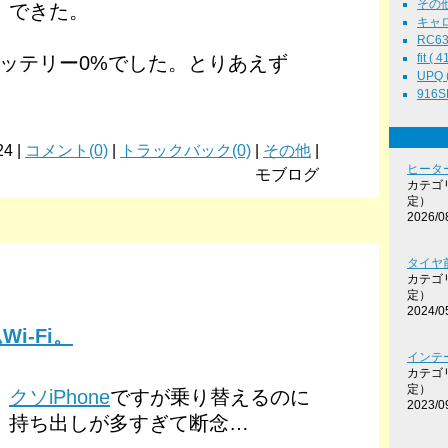
その他 
できた。
キャロル
RC63 
fit ( 4
ッテリー0%でした。とりあえず
UPQ (
916SE
24 |
コメント(0)
|
トラックバック(0)
|
その他
|
ヒータ
モブログ
カテゴ
定）
2026/0
タイヤ前
カテゴ
定）
2024/0
i-Fi。
インテ
カテゴ
定）
クソiPhone
ですが乗り替えるのに
2023/0
持ち出しが多すぎて断念…