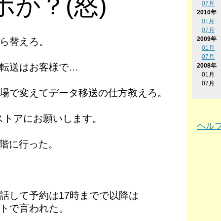
か？(怒)
07月
2010年
01月
07月
2009年
ら替えろ。
01月
07月
転送はお客様で…
2008年
01月
07月
場で変えてデータ移送の仕方教えろ。
eストアにお願いします。
ヘル
4階に行った。
話して予約は17時までで以降は
トで言われた。