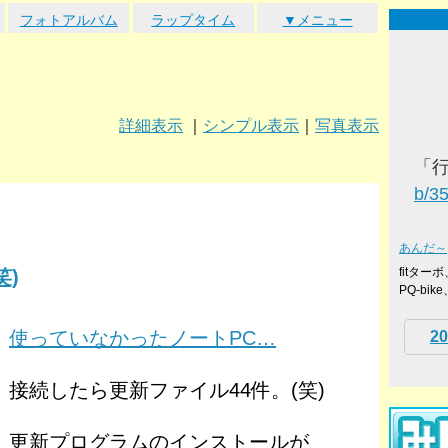
フォトアルバム
ラップタイム
▼メニュー
詳細表示
｜
シンプル表示
｜
写真表示
「
b/3
あんだ～
fitタ
笑)
PQ-bi
使っていなかったノートPC…
20
接続したら更新ファイル44件。(笑)
更新プログラムのインストールが