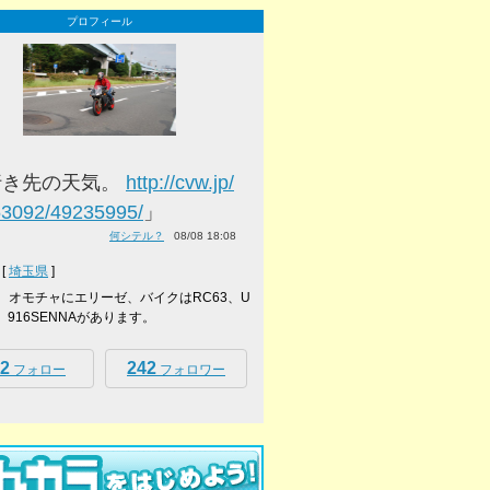
プロフィール
行き先の天気。
http://cvw.jp/
53092/49235995/
」
何シテル？
08/08 18:08
[
埼玉県
]
ーボ、オモチャにエリーゼ、バイクはRC63、U
ke、916SENNAがあります。
2
242
フォロー
フォロワー