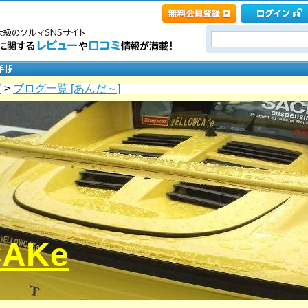
グ
>
ブログ一覧 [あんだ～]
CAKe