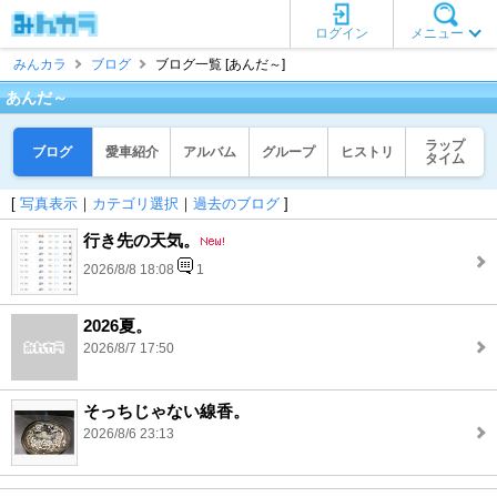
ログイン
メニュー
みんカラ
ブログ
ブログ一覧 [あんだ～]
あんだ～
ラップ
ブログ
愛車紹介
アルバム
グループ
ヒストリ
タイム
[
写真表示
｜
カテゴリ選択
｜
過去のブログ
]
行き先の天気。
2026/8/8 18:08
1
2026夏。
2026/8/7 17:50
そっちじゃない線香。
2026/8/6 23:13