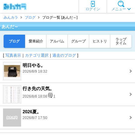
ログイン
メニュー
みんカラ
ブログ
ブログ一覧 [あんだ～]
あんだ～
ラップ
ブログ
愛車紹介
アルバム
グループ
ヒストリ
タイム
[
写真表示
｜
カテゴリ選択
｜
過去のブログ
]
明日やる。
2026/8/9 18:32
行き先の天気。
2026/8/8 18:08
1
2026夏。
2026/8/7 17:50