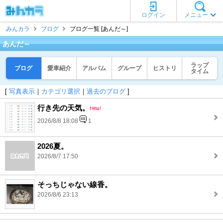
ログイン
メニュー
みんカラ
ブログ
ブログ一覧 [あんだ～]
あんだ～
ラップ
ブログ
愛車紹介
アルバム
グループ
ヒストリ
タイム
[
写真表示
｜
カテゴリ選択
｜
過去のブログ
]
行き先の天気。
2026/8/8 18:08
1
2026夏。
2026/8/7 17:50
そっちじゃない線香。
2026/8/6 23:13