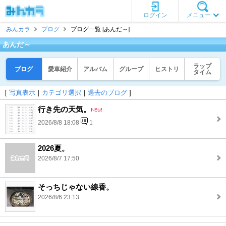
ログイン
メニュー
みんカラ
ブログ
ブログ一覧 [あんだ～]
あんだ～
ラップ
ブログ
愛車紹介
アルバム
グループ
ヒストリ
タイム
[
写真表示
｜
カテゴリ選択
｜
過去のブログ
]
行き先の天気。
2026/8/8 18:08
1
2026夏。
2026/8/7 17:50
そっちじゃない線香。
2026/8/6 23:13