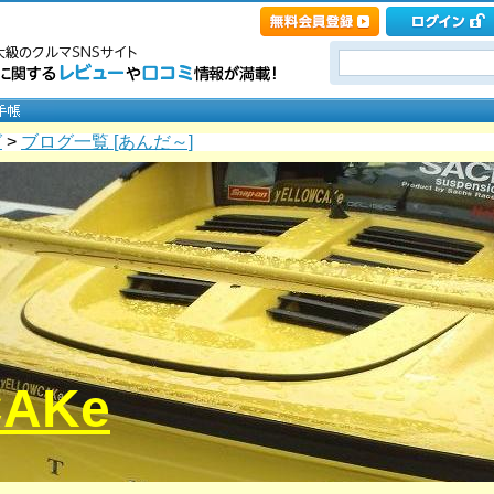
グ
>
ブログ一覧 [あんだ～]
CAKe