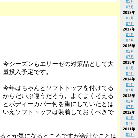
01月
07月
2018年
01月
07月
2017年
01月
07月
2016年
01月
07月
2015年
今シーズンもエリーゼの対策品として大
01月
量投入予定です。
07月
2014年
01月
今年はちゃんとソフトトップを付けてる
07月
からだいぶ違うだろう。よくよく考える
2013年
01月
とボディーカバー何を重にしていたとは
07月
いえソフトトップは装着しておくべきで
2012年
01月
07月
2011年
01月
るとか気になるところですが余計なことは