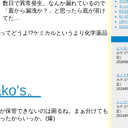
その他 
数日で異常発生。なんか漏れているので
キャロル
「蓋から漏洩か？」と思ったら底が溶け
RC63 
fit ( 4
てた…
UPQ (
916SE
ってどうよ!?ケミカルというより化学薬品
ヒータ
カテゴ
定）
2026/0
タイヤ前
カテゴ
o's。
定）
2024/0
インテ
カテゴ
が保管できないのは困るね。まぁ分けても
定）
2023/0
ったからいっか。(爆)