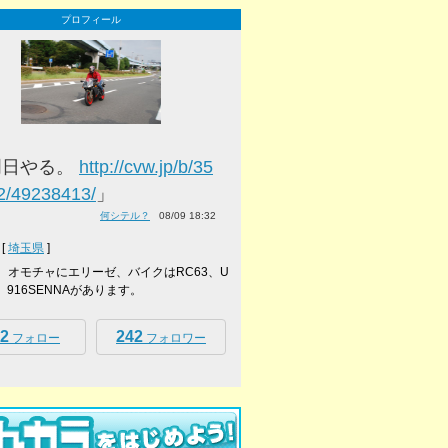
プロフィール
明日やる。
http://cvw.jp/b/35
2/49238413/
」
何シテル？
08/09 18:32
[
埼玉県
]
ーボ、オモチャにエリーゼ、バイクはRC63、U
ke、916SENNAがあります。
2
242
フォロー
フォロワー