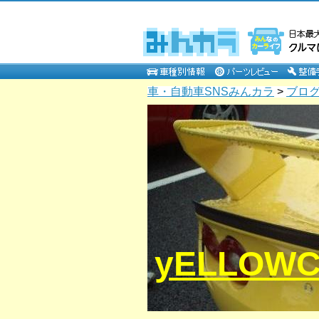
車・自動車SNSみんカラ
>
ブロ
yELLOW