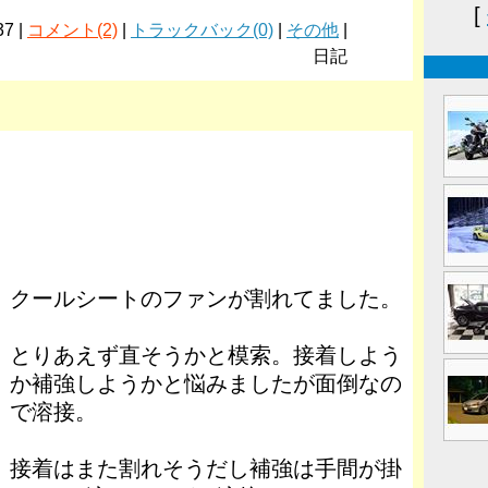
[
37 |
コメント(2)
|
トラックバック(0)
|
その他
|
日記
クールシートのファンが割れてました。
とりあえず直そうかと模索。接着しよう
か補強しようかと悩みましたが面倒なの
で溶接。
接着はまた割れそうだし補強は手間が掛