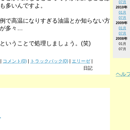
07月
も多いんですよ。
2010年
01月
07月
例で高温になりすぎる油温とか知らない方
2009年
が多々…
01月
07月
2008年
ということで処理しましょう。(笑)
01月
07月
 |
コメント(0)
|
トラックバック(0)
|
エリーゼ
|
日記
ヘル
。