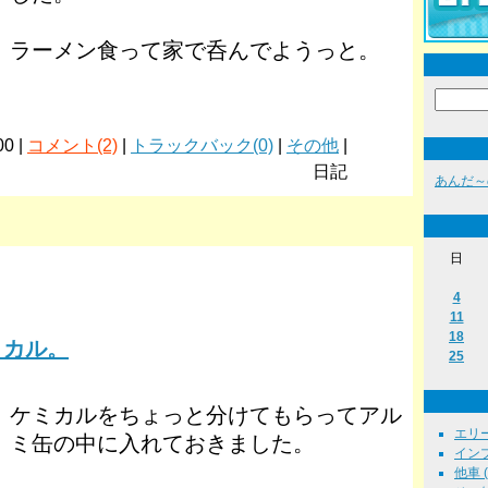
ラーメン食って家で呑んでようっと。
00 |
コメント(2)
|
トラックバック(0)
|
その他
|
日記
あんだ～
日
4
11
18
ミカル。
25
ケミカルをちょっと分けてもらってアル
エリーゼ
ミ缶の中に入れておきました。
インプ
他車 ( 