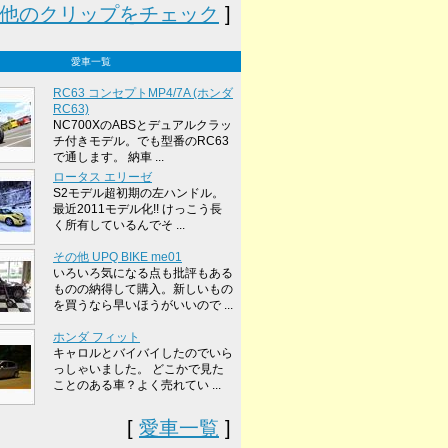
他のクリップをチェック
]
愛車一覧
RC63 コンセプトMP4/7A (ホンダ
RC63)
NC700XのABSとデュアルクラッ
チ付きモデル。でも型番のRC63
で通します。 納車 ...
ロータス エリーゼ
S2モデル超初期の左ハンドル。
最近2011モデル化!! けっこう長
く所有しているんでそ ...
その他 UPQ BIKE me01
いろいろ気になる点も批評もある
ものの納得して購入。新しいもの
を買うなら早いほうがいいので ...
ホンダ フィット
キャロルとバイバイしたのでいら
っしゃいました。 どこかで見た
ことのある車？よく売れてい ...
[
愛車一覧
]