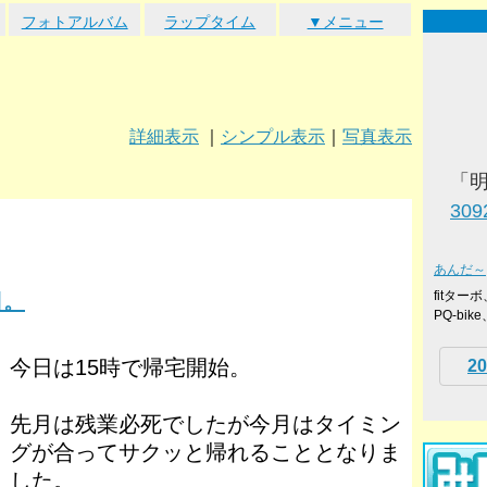
フォトアルバム
ラップタイム
▼メニュー
詳細表示
｜
シンプル表示
｜
写真表示
「
309
あんだ～
fitタ
日。
PQ-bi
今日は15時で帰宅開始。
20
先月は残業必死でしたが今月はタイミン
グが合ってサクッと帰れることとなりま
した。