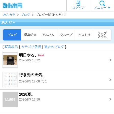
ログイン
メニュー
みんカラ
ブログ
ブログ一覧 [あんだ～]
あんだ～
ラップ
ブログ
愛車紹介
アルバム
グループ
ヒストリ
タイム
[
写真表示
｜
カテゴリ選択
｜
過去のブログ
]
明日やる。
2026/8/9 18:32
行き先の天気。
2026/8/8 18:08
1
2026夏。
2026/8/7 17:50