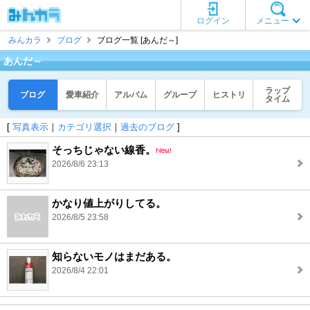
ログイン
メニュー
みんカラ
ブログ
ブログ一覧 [あんだ～]
あんだ～
ラップ
ブログ
愛車紹介
アルバム
グループ
ヒストリ
タイム
[
写真表示
｜
カテゴリ選択
｜
過去のブログ
]
そっちじゃない線香。
2026/8/6 23:13
かなり値上がりしてる。
2026/8/5 23:58
知らないモノはまだある。
2026/8/4 22:01