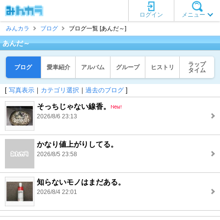
ログイン
メニュー
みんカラ
ブログ
ブログ一覧 [あんだ～]
あんだ～
ラップ
ブログ
愛車紹介
アルバム
グループ
ヒストリ
タイム
[
写真表示
｜
カテゴリ選択
｜
過去のブログ
]
そっちじゃない線香。
2026/8/6 23:13
かなり値上がりしてる。
2026/8/5 23:58
知らないモノはまだある。
2026/8/4 22:01