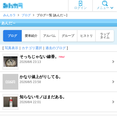
ログイン
メニュー
みんカラ
ブログ
ブログ一覧 [あんだ～]
あんだ～
ラップ
ブログ
愛車紹介
アルバム
グループ
ヒストリ
タイム
[
写真表示
｜
カテゴリ選択
｜
過去のブログ
]
そっちじゃない線香。
2026/8/6 23:13
かなり値上がりしてる。
2026/8/5 23:58
知らないモノはまだある。
2026/8/4 22:01