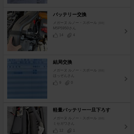
バッテリー交換
メガーヌ ルノー・スポール
[BB]
M5P5950さん
14
4
結局交換
メガーヌ ルノー・スポール
[BB]
ほっぞんさん
9
0
軽量バッテリー一旦下ろす
メガーヌ ルノー・スポール
[BB]
ミセガワさん
12
1