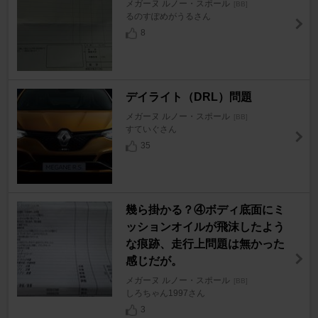
メガーヌ ルノー・スポール
[BB]
るのすぽめがうるさん
8
デイライト（DRL）問題
メガーヌ ルノー・スポール
[BB]
すていぐさん
35
幾ら掛かる？④ボディ底面にミ
ッションオイルが飛沫したよう
な痕跡、走行上問題は無かった
感じだが。
メガーヌ ルノー・スポール
[BB]
しろちゃん1997さん
3