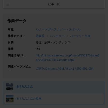
記事一覧
作業データ
車種
ルノー メガーヌ ルノー・スポール
作業カテゴリ
電装系
バッテリー
バッテリー交換
目的
修理・故障・メンテナンス
作業
DIY
関連情報URL
http://minkara.carview.co.jp/userid/3531762/car/3
422203/13774674/parts.aspx
関連パーツレビュ
VARTA Dynamic AGM A9 LN1 / 550-901-054
ー
けけろんさん
けけろんさんの愛車