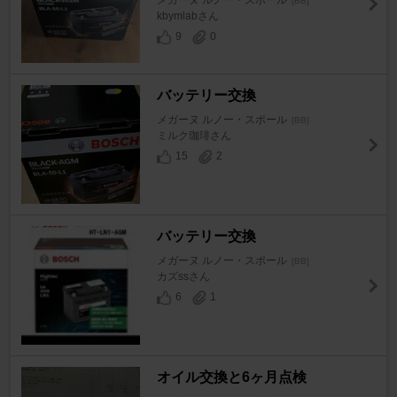
メガーヌ ルノー・スポール
[BB]
kbymlabさん
9
0
バッテリー交換
メガーヌ ルノー・スポール
[BB]
ミルク珈琲さん
15
2
バッテリー交換
メガーヌ ルノー・スポール
[BB]
カズssさん
6
1
オイル交換と6ヶ月点検