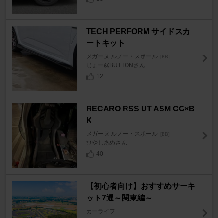
TECH PERFORM サイドスカ
ートキット
メガーヌ ルノー・スポール
[BB]
じょー@BUTTONさん
12
RECARO RSS UT ASM CG×B
K
メガーヌ ルノー・スポール
[BB]
ひやしあめさん
40
【初心者向け】おすすめサーキ
ット7選～関東編～
カーライフ