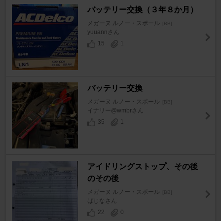
バッテリー交換（３年８か月）
メガーヌ ルノー・スポール
[BB]
yuuannさん
15
1
バッテリー交換
メガーヌ ルノー・スポール
[BB]
イナリー@wmbrさん
35
1
アイドリングストップ、その後
のその後
メガーヌ ルノー・スポール
[BB]
ばじなさん
22
0