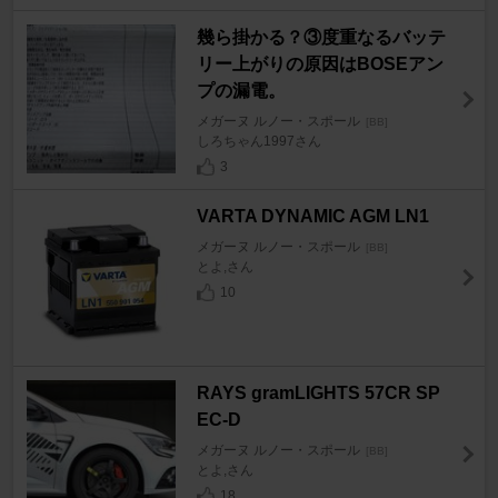
幾ら掛かる？③度重なるバッテ
リー上がりの原因はBOSEアン
プの漏電。
メガーヌ ルノー・スポール
[BB]
しろちゃん1997さん
3
VARTA DYNAMIC AGM LN1
メガーヌ ルノー・スポール
[BB]
とよ,さん
10
RAYS gramLIGHTS 57CR SP
EC-D
メガーヌ ルノー・スポール
[BB]
とよ,さん
18