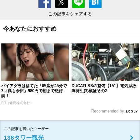
この記事をシェアする
今あなたにおすすめ
バイアグラは捨てた「65歳が45分で
DUCATI SSの整備【151】電気系故
3回戦も余裕」980円で朝まで絶好
障発生(3)検証その2
調！
PR（健商株式会社）
Recommended by
この記事を書いたユーザー
138タワー観光