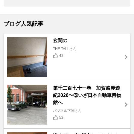
ブログ人気記事
玄関の
THE TALLさん
42
第千二百七十一巻 加賀路漫遊
紀2026〜⑤いざ日本自動車博物
館へ
バツマル下関さん
52