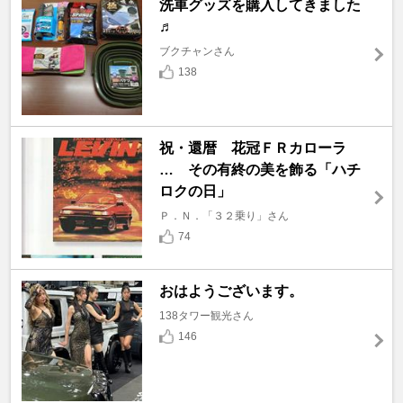
洗車グッズを購入してきました
♬
ブクチャンさん
138
祝・還暦 花冠ＦＲカローラ
… その有終の美を飾る「ハチ
ロクの日」
Ｐ．Ｎ．「３２乗り」さん
74
おはようございます。
138タワー観光さん
146