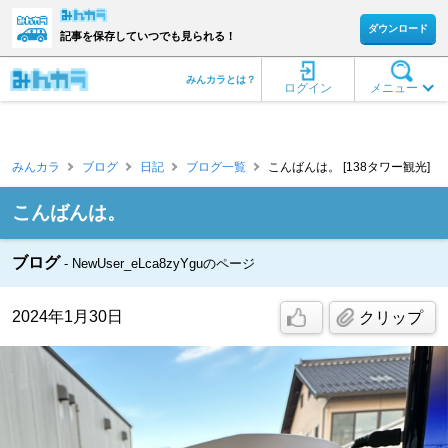
ダウンロード
記事を保存していつでも見られる！
みんカラとは？
ログイン
メニュー
みんカラ
ブログ
日記
ブログ一覧
こんばんは。 [138タワー観光]
こんばんは。
ブログ
NewUser_eLca8zyYguのページ
2024年1月30日
クリップ