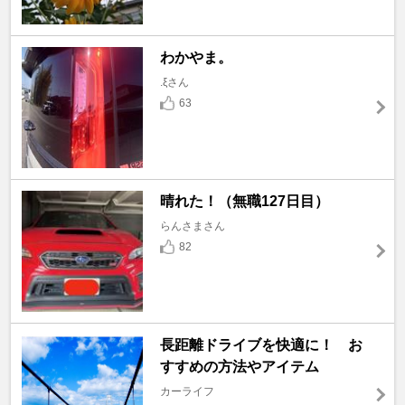
わかやま。
.ξさん
63
晴れた！（無職127日目）
らんさまさん
82
長距離ドライブを快適に！ お
すすめの方法やアイテム
カーライフ