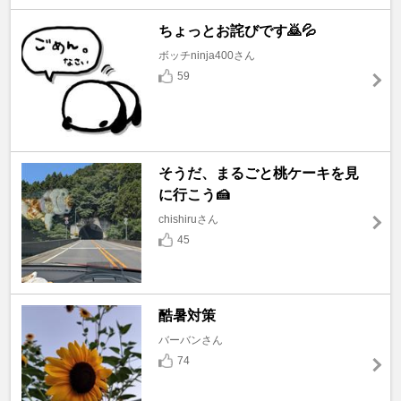
ちょっとお詫びです🙇💦
ボッチninja400さん
59
そうだ、まるごと桃ケーキを見
に行こう🍰
chishiruさん
45
酷暑対策
バーバンさん
74