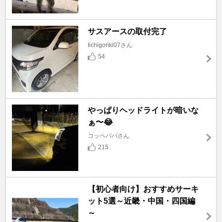
サスアースの取付完了
Iichigoriki07さん
54
やっぱりヘッドライトが暗いな
ぁ〜😂
コッペパパさん
215
【初心者向け】おすすめサーキ
ット5選～近畿・中国・四国編
～