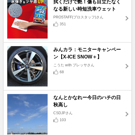
拭くだけで艶！傷も目立たなく
なる新しい時短洗車ウェット
PROSTAFF(プロスタッフ)さん
351
みんカラ：モニターキャンペー
ン【X-ICE SNOW＋】
こうた with プレッサさん
68
なんとかなれー今日のハチの日
秋高し
CSDJPさん
103