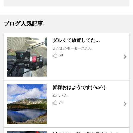
ブログ人気記事
ダルくて放置してた…
えだまめモータースさん
58
皆様おはようです( ^ω^ )
Zollyさん
74