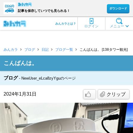
ダウンロード
記事を保存していつでも見られる！
みんカラとは？
ログイン
メニュー
みんカラ
ブログ
日記
ブログ一覧
こんばんは。 [138タワー観光]
こんばんは。
ブログ
NewUser_eLca8zyYguのページ
2024年1月31日
クリップ