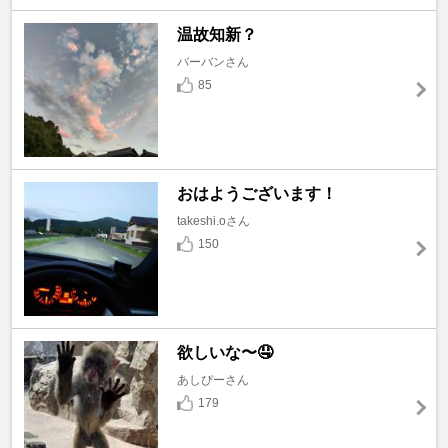
温故知新？
バーバンさん
85
おはようございます！
takeshi.oさん
150
欲しいな〜🤤
あしぴーさん
179