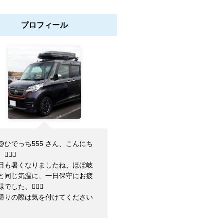
プロフィール
@ひでっち555 さん、こんにち
🏼‍♂️
日も暑くなりましたね、ほぼ岐
と同じ気温に、一日保守にお疲
でした、🙇🏼‍♂️
帰りの際は気を付けてください
、