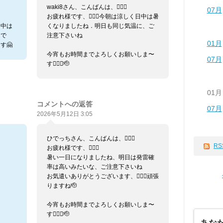
waki8さん、こんばんは、🙇🏼‍♂️
07月
お疲れ様です、🙇🏼‍♂️今朝は涼しく日中は暑
日中は
くなりましたね．明日も同じ気温に、ご
適で
注意下さいね
01月
す🤗
今宵もお時間までよろしくお願いしま〜
07月
す🙇🏼‍♂️🫡
01月
コメントへの返答
07月
2026年5月12日 3:05
ひでっちさん、こんばんは、🙇🏼‍♂️
RS
お疲れ様です、🙇🏼‍♂️
暑い一日になりましたね、明日は発雷確
率は高いみたいな、ご注意下さいね
お気遣いありがとうございます、🙇🏼‍♂️頑張
りますね🫡
今宵もお時間までよろしくお願いしま〜
す🙇🏼‍♂️🫡