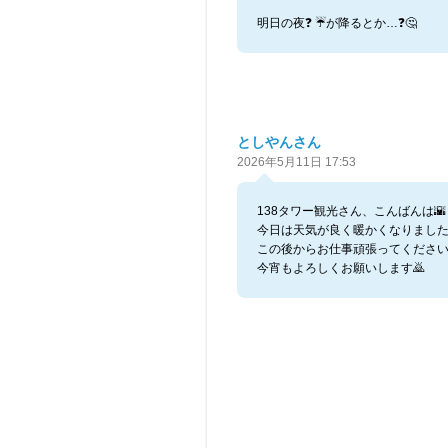
明日の夜❓️ ☔️が降るとか…❓️🤔
としやんさん
2026年5月11日 17:53
138タワー観光さん、こんばんは🌇
今日は天気が良く暖かくなりました
この後からお仕事頑張ってくださいね🙇
今宵もよろしくお願いします🙇