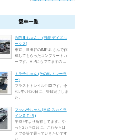
愛車一覧
IMPULちゃん。 (日産 デイズル
ークス)
東京、世田谷のIMPULさんで作
成してもらったコンプリートカ
ーです。H.Pにもでてますの ...
トラ子ちゃん (その他 トレーラ
ー)
ブラストトレイルT-33です。令
和5年6月20日に、登録完了しま
た。
マッハ号ちゃん (日産 スカイラ
インＧＴ‐Ｒ)
平成7年より所有してます。や
っと2万キロ台に。これからは
オフ会等で乗っていきたいです
ね。