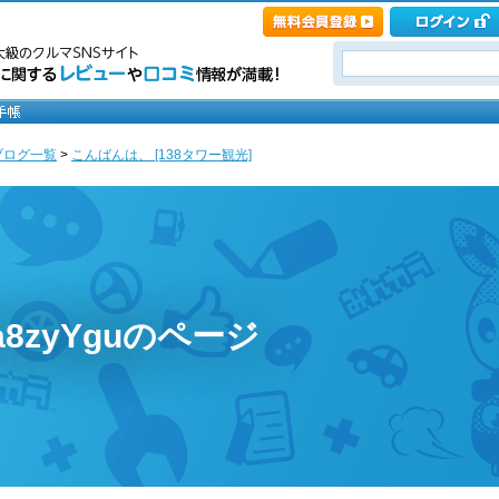
ブログ一覧
>
こんばんは、 [138タワー観光]
ca8zyYguのページ