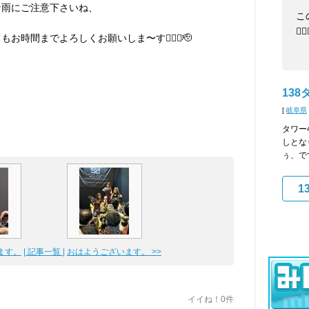
な雨にご注意下さいね、
こ
🙇
もお時間までよろしくお願いしま〜す🙇🏼‍♂️🫡
13
[
岐阜県
タワー
しとな
ぅ、で
1
ます。
| 記事一覧 |
おはようございます。 >>
イイね！0件