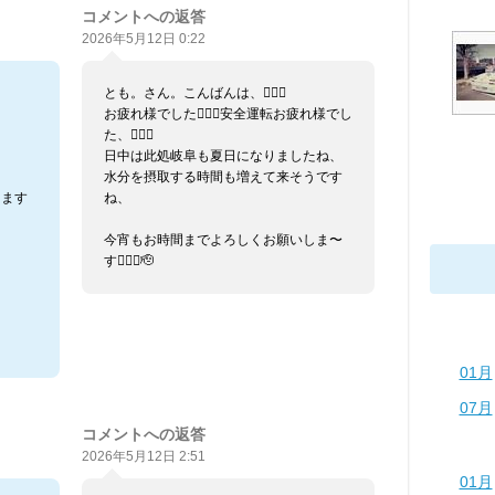
コメントへの返答
2026年5月12日 0:22
とも。さん。こんばんは、🙇🏼‍♂️
お疲れ様でした🙇🏼‍♂️安全運転お疲れ様でし
た、🙇🏼‍♂️
日中は此処岐阜も夏日になりましたね、
水分を摂取する時間も増えて来そうです
きます
ね、
今宵もお時間までよろしくお願いしま〜
す🙇🏼‍♂️🫡
01月
07月
コメントへの返答
2026年5月12日 2:51
01月