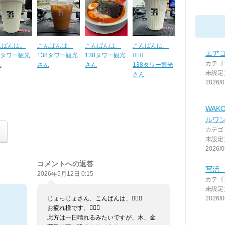
んばんは。
こんばんは。
こんばんは、
こんばんは、
エア
8タワー観光
138タワー観光
138タワー観光
🙇🏼‍♂️
カテゴ
ん
さん
さん
138タワー観光
未設定
さん
2026/0
WAKO
ルワ
カテゴ
未設定
2026/0
コメントへの返答
写活 2
2026年5月12日 0:15
カテゴ
未設定
2026/0
じょっじょさん、こんばんは、🙇🏼‍♂️
お疲れ様です、🙇🏼‍♂️
此方は一日晴れるみたいですが、木、金