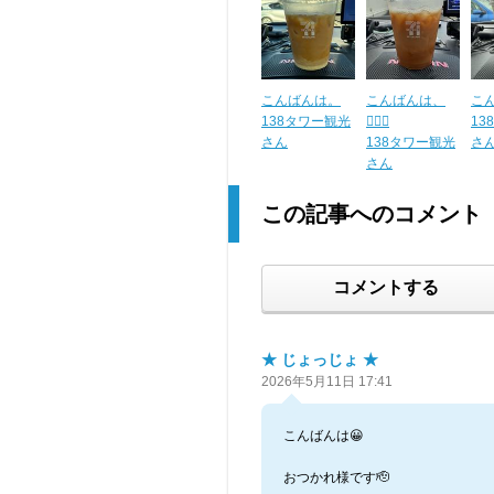
こんばんは。
こんばんは、
こ
138タワー観光
🙇🏼‍♂️
13
さん
138タワー観光
さ
さん
この記事へのコメント
コメントする
★ じょっじょ ★
2026年5月11日 17:41
こんばんは😀
おつかれ様です🫡