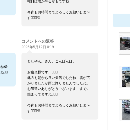
曜日は雨が降るかもですね、
今宵もお時間までよろしくお願いしま〜
す🙇🏼‍♂️🫡
コメントへの返答
2026年5月12日 0:19
としやん。さん、こんばんは、
ね😂
‍♀️
お疲れ様です、🙇🏼‍♂️
此方も朝から良い天気でしたね、雲が広
がりましたが雨は降りませんでしたね、
お気遣いありがとうございます、すでに
始まってますね🙇🏼‍♂️
今宵もお時間までよろしくお願いしま〜
す🙇🏼‍♂️🫡