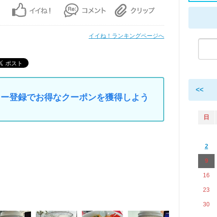
イイね！ランキングページへ
<<
マイカー登録でお得なクーポンを獲得しよう
日
2
9
16
23
30