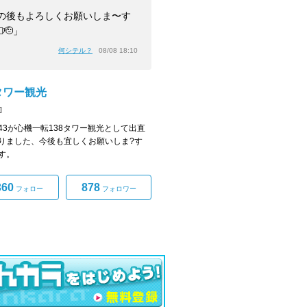
の後もよろしくお願いしま〜す
‍♂️🫡」
何シテル？
08/08 18:10
8タワー観光
]
43が心機一転138タワー観光として出直
りました、今後も宜しくお願いしま?す
す。
360
878
フォロー
フォロワー