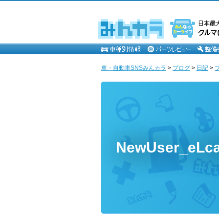
車・自動車SNSみんカラ
>
ブログ
>
日記
>
NewUser_eL