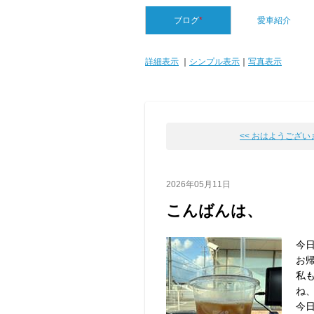
ブログ
*
愛車紹介
詳細表示
｜
シンプル表示
｜
写真表示
<< おはようござい
2026年05月11日
こんばんは、
今日
お
私
ね
今