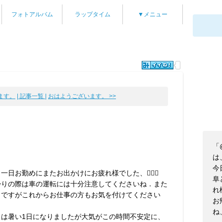
フォトアルバム
ラップタイム
▼メニュー
ます。
| 記事一覧 |
おはようございます。 >>
「
は、
今
一日お勤めにまたお出かけにお疲れ様でした、🙇🏼‍♂️
阜
帰りの際は車の運転には十分注意してくださいね．また
れ様
もですがこれからお仕事の方もお気を付けてください
お
、
ね
日は暑い1日になりましたが大気がこの時間不安定に、