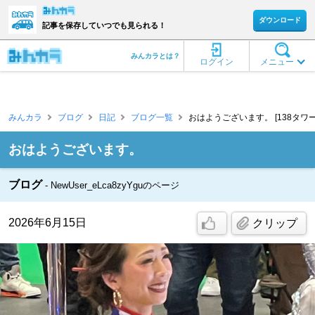
ダウンロード
記事を保存していつでも見られる！
みんカラとは？
ログイン
メニュー
みんカラ
ブログ
日記
ブログ一覧
おはようございます。 [138タワー
おはようございます。
ブログ
NewUser_eLca8zyYguのページ
2026年6月15日
クリップ