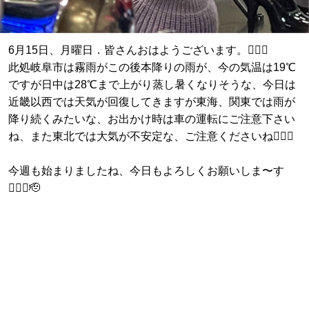
6月15日、月曜日．皆さんおはようございます。🙇🏼‍♂️
此処岐阜市は霧雨がこの後本降りの雨が、今の気温は19℃
ですが日中は28℃まで上がり蒸し暑くなりそうな、今日は
近畿以西では天気が回復してきますが東海、関東では雨が
降り続くみたいな、お出かけ時は車の運転にご注意下さい
ね、また東北では大気が不安定な、ご注意くださいね🙇🏼‍♂️
今週も始まりましたね、今日もよろしくお願いしま〜す
🙇🏼‍♂️🫡