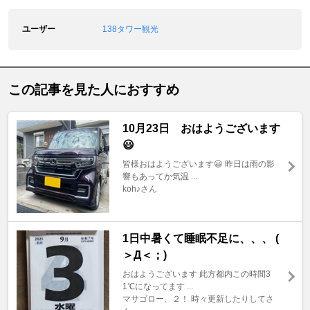
ユーザー
138タワー観光
この記事を見た人におすすめ
10月23日 おはようございます
😃
皆様おはようございます😃 昨日は雨の影
響もあってか気温 ...
koh♪さん
1日中暑くて睡眠不足に、、、 (
＞Д＜；)
おはようございます 此方都内この時間3
1℃になってます ...
マサゴロー、２！ 時々更新したりしてさ