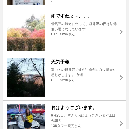
ん
雨ですねぇ～、、、
低気圧の通過に伴って、軽井沢の夜は結構
強い雨になっています ...
Caruizawaさん
天気予報
寒い冬の軽井沢ですが、例年になく暖かい
感じがします。 今週 ...
Caruizawaさん
おはようございます。
6月23日、皆さんおはようございます🙇🏼‍♂️
今朝の ...
138タワー観光さん