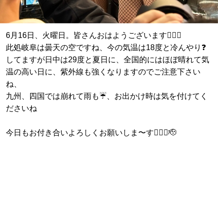
6月16日、火曜日。皆さんおはようございます🙇🏼‍♂️
此処岐阜は曇天の空ですね、今の気温は18度と冷んやり❓
してますが日中は29度と夏日に、全国的にはほぼ晴れて気
温の高い日に、紫外線も強くなりますのでご注意下さい
ね、
九州、四国では崩れて雨も☔、お出かけ時は気を付けてく
ださいね
今日もお付き合いよろしくお願いしま〜す🙇🏼‍♂️🫡