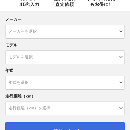
メーカー
モデル
年式
走行距離（km）