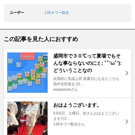
ユーザー
138タワー観光
この記事を見た人におすすめ
盛岡市で３０℃って夏場でもそ
んな事ならないのに:(；ﾞﾟ'ωﾟ'):
どういうことなの
全国的に気温上昇 真夏日になるところも
熱中症対策を 20 ...
waiqueureさん
おはようございます。
6月6日、土曜日。皆さんおはようござい
ます🙇🏼‍♂️ ...
138タワー観光さん