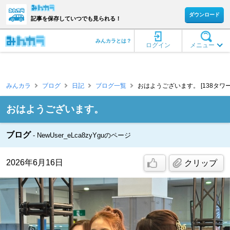
ダウンロード
記事を保存していつでも見られる！
みんカラとは？
ログイン
メニュー
みんカラ
ブログ
日記
ブログ一覧
おはようございます。 [138タワー
おはようございます。
ブログ
NewUser_eLca8zyYguのページ
2026年6月16日
クリップ