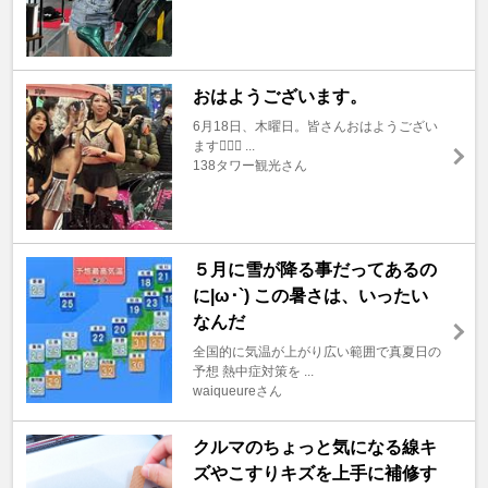
おはようございます。
6月18日、木曜日。皆さんおはようござい
ます🙇🏼‍♂️ ...
138タワー観光さん
５月に雪が降る事だってあるの
に|ω･`) この暑さは、いったい
なんだ
全国的に気温が上がり広い範囲で真夏日の
予想 熱中症対策を ...
waiqueureさん
クルマのちょっと気になる線キ
ズやこすりキズを上手に補修す