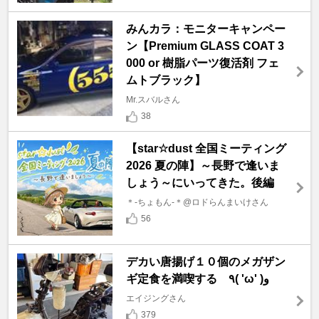
みんカラ：モニターキャンペー
ン【Premium GLASS COAT 3
000 or 樹脂パーツ復活剤 フェ
ムトブラック】
Mr.スバルさん
38
【star☆dust 全国ミーティング
2026 夏の陣】～長野で逢いま
しょう～にいってきた。後編
＊-ちょもん-＊@ロドらんまいけさん
56
デカい唐揚げ１０個のメガザン
ギ定食を満喫する ٩( 'ω' )و
エイジングさん
379