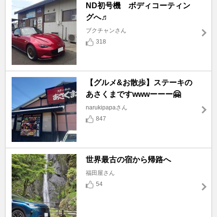
ND初号機 ボディコーティン
グへ♬
ブクチャンさん
318
【グルメ&お散歩】ステーキの
あさくまですwwwーーー🤗
narukipapaさん
847
世界最古の宿から帰路へ
福田屋さん
54