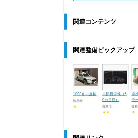
関連コンテンツ
関連整備ピックアップ
1000キロ点検
２回目車検（6
車
0カ月目）
ラ
難易度:
★
難易度:
難易
★★
★