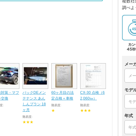
複数社
調べよ
メー
モデ
検対策・マフ
パックDEメン
60ヶ月目の法
CX-30 点検（6
ー交換
テナンス あん
定点検＋車検
2,060㎞）
しんプラン 18
度:
難易度:
難易度:
ヶ月
★
★★★
年式
難易度:
★★★