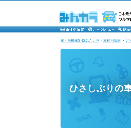
車・自動車SNSみんカラ
>
車種別情報
>
マ
ひさしぶりの