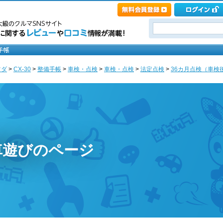
ツダ
>
CX-30
>
整備手帳
>
車検・点検
>
車検・点検
>
法定点検
>
36カ月点検（車検後
車遊びのページ