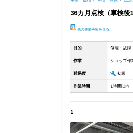
車検・点検
車検・点検
法定
36カ月点検（車検後
他の整備手帳を見る
目的
修理・故障
作業
ショップ作
難易度
初級
作業時間
1時間以内
1