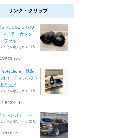
リンク・クリップ
RS HOUSE CX-30
ロ マフラーカッター
mm ブラック
リ：その他（カテゴリ
）
1/30 03:50:04
 Protection(非塗装
専用コーティング剤)
年後の状況
リ：その他（カテゴリ
）
1/19 13:06:13
製 リアスポイラー
リ：その他（カテゴリ
）
1/29 08:15:38