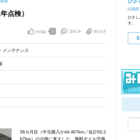
点検
ひさ
[
広島県
1年点検）
ひさし
す。
0
5
・メンテナンス
業
36カ月目（中古購入か44,467km／合計50,2
67km）の点検に来ました。無料オイル交換