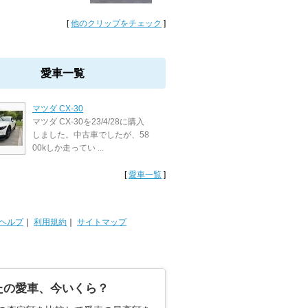
[
他のクリップをチェック
]
愛車一覧
マツダ CX-30
マツダ CX-30を23/4/28に購入
しました。中古車でしたが、58
00kしか走ってい ...
[
愛車一覧
]
ヘルプ
｜
利用規約
｜
サイトマップ
たの愛車、今いくら？