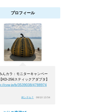
プロフィール
みんカラ：モニターキャンペー
【KD-256スティックアダプタ】
tp://cvw.jp/b/3539038/4788974
」
何シテル？
08/10 13:54