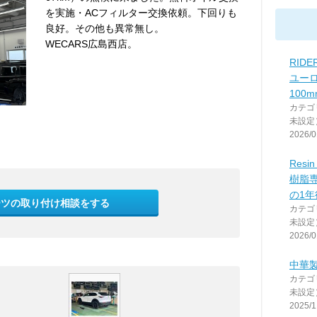
を実施・ACフィルター交換依頼。下回りも
良好。その他も異常無し。
WECARS広島西店。
RIDE
ユー
100
カテゴ
未設定
2026/0
Resin
樹脂
の1
ーツの取り付け相談をする
カテゴ
未設定
2026/0
中華
カテゴ
未設定
2025/1