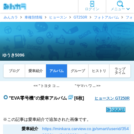
ログイン
メニュー
みんカラ
車種別情報
ヒョースン
GT250R
フォトアルバム
フォ
ゆうき5096
ラップ
ブログ
愛車紹介
アルバム
グループ
ヒストリ
タイム
<< "トヨタ コ ...
"ヤマハ ワ ... >>
"EVA零号機"の愛車アルバム
[6枚]
ヒョースン GT250R
※この記事は愛車紹介で追加された画像です。
愛車紹介
https://minkara.carview.co.jp/smart/userid/354