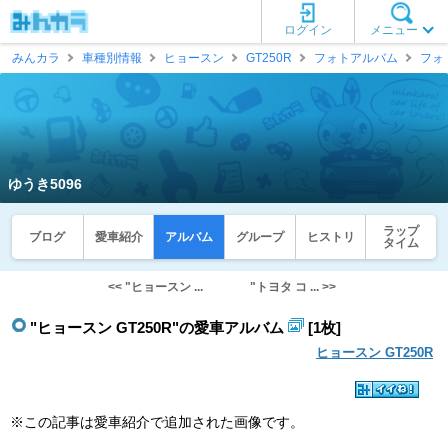
ログイン
メニュー
みんカラ
車種別情報
ヒョースン
GT250R
フォトアルバム
フォ
ゆうき5096
ラップ
ブログ
愛車紹介
アルバム
グループ
ヒストリ
タイム
<< "ヒョースン ...
"トヨタ コ ... >>
"ヒョースン GT250R"の愛車アルバム
[1枚]
ヒョースン GT250R
※この記事は愛車紹介で追加された画像です。