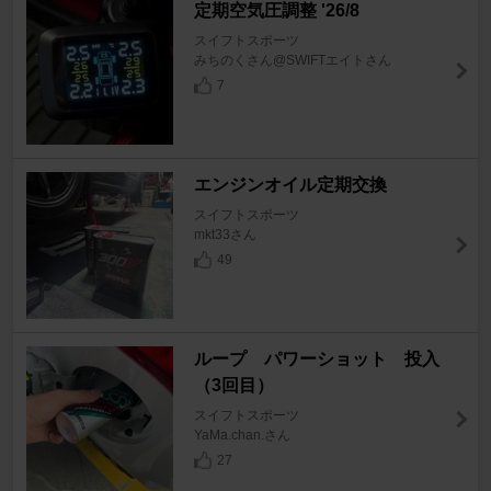
定期空気圧調整 '26/8
スイフトスポーツ
みちのくさん@SWIFTエイトさん
7
エンジンオイル定期交換
スイフトスポーツ
mkt33さん
49
ループ パワーショット 投入
（3回目）
スイフトスポーツ
YaMa.chan.さん
27