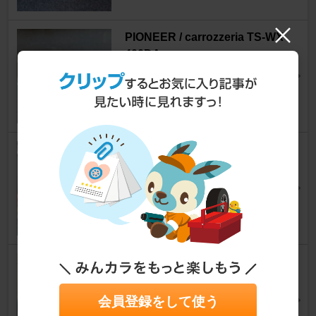
PIONEER / carrozzeria TS-WX
400DA
スイフトスポーツ
oka-p.さん
19
1
PIONEER / carrozzeria TS-W1
000RS
スイフトスポーツ
ツクヨミ零さん
36
0
KENWOOD KSC-SW30
スイフトスポーツ
たけっち@ふり～だむ工房さん
会員登録をして使う
31
0