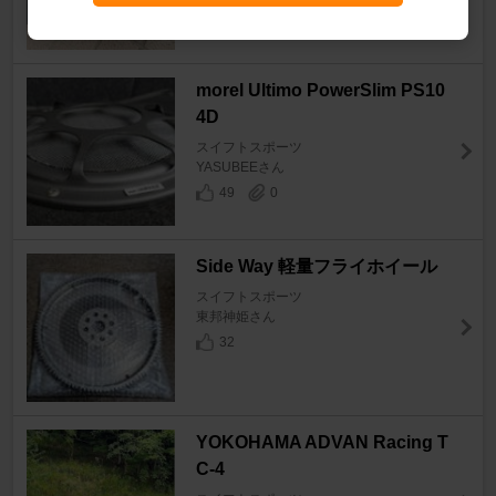
morel Ultimo PowerSlim PS10
4D
スイフトスポーツ
YASUBEEさん
49
0
Side Way 軽量フライホイール
スイフトスポーツ
東邦神姫さん
32
YOKOHAMA ADVAN Racing T
C-4