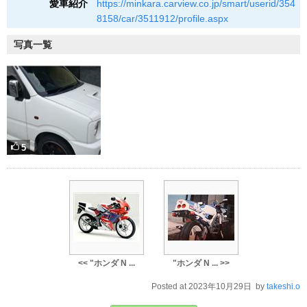
愛車紹介
https://minkara.carview.co.jp/smart/userid/354
8158/car/3511912/profile.aspx
写真一覧
5
<< "ホンダ N ...
"ホンダ N ... >>
Posted at 2023年10月29日 by
takeshi.o