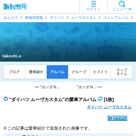
ログイン
メニュー
みんカラ
車種別情報
ダイハツ
ムーヴカスタム
フォトアルバム
takeshi.o
ラップ
ブログ
愛車紹介
アルバム
グループ
ヒストリ
タイム
<< "ホンダ N ...
"ホンダ N ... >>
"ダイハツ ムーヴカスタム"の愛車アルバム
[1枚]
ダイハツ ムーヴカスタム
※この記事は愛車紹介で追加された画像です。