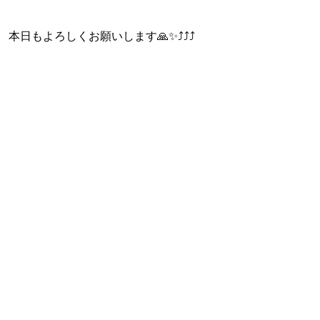
本日もよろしくお願いします🙏✨⤴⤴⤴