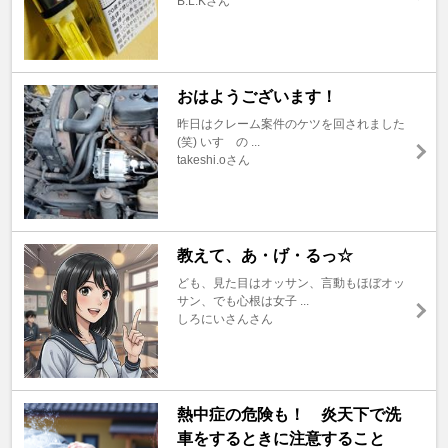
B.L.Kさん
おはようございます！
昨日はクレーム案件のケツを回されました
(笑) いすゞの ...
takeshi.oさん
教えて、あ・げ・るっ☆
ども、見た目はオッサン、言動もほぼオッ
サン、でも心根は女子 ...
しろにいさんさん
熱中症の危険も！ 炎天下で洗
車をするときに注意すること