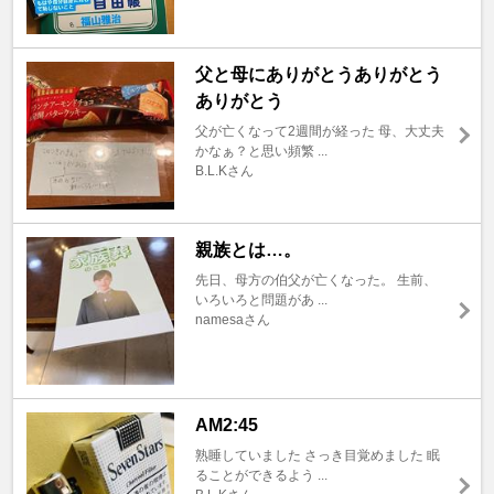
父と母にありがとうありがとう
ありがとう
父が亡くなって2週間が経った 母、大丈夫
かなぁ？と思い頻繁 ...
B.L.Kさん
親族とは…。
先日、母方の伯父が亡くなった。 生前、
いろいろと問題があ ...
namesaさん
AM2:45
熟睡していました さっき目覚めました 眠
ることができるよう ...