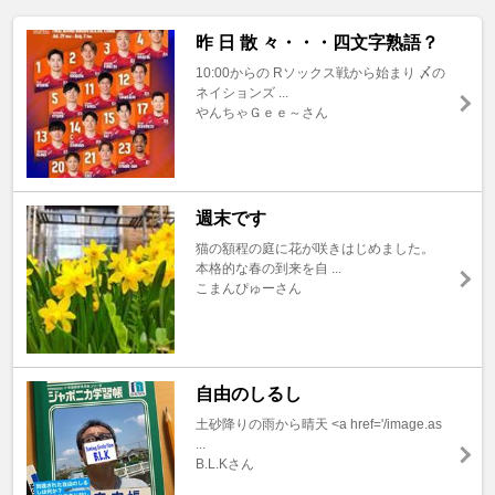
昨 日 散 々・・・四文字熟語？
10:00からの Rソックス戦から始まり 〆の
ネイションズ ...
やんちゃＧｅｅ～さん
週末です
猫の額程の庭に花が咲きはじめました。
本格的な春の到来を自 ...
こまんぴゅーさん
自由のしるし
土砂降りの雨から晴天 <a href='/image.as
...
B.L.Kさん