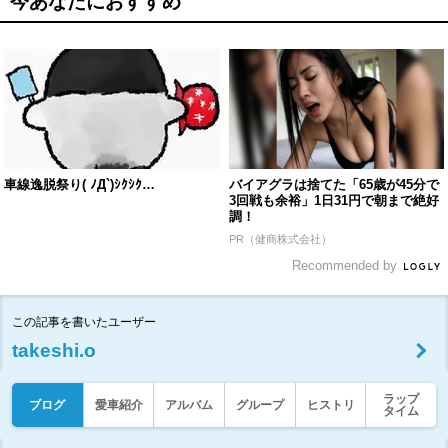
今あなたにおすすめ
車線逸脱祭り( ﾉД`)ｼｸｼｸ…
バイアグラは捨てた「65歳が45分で
3回戦も余裕」1日31円で朝まで絶好
調！
PR（健商株式会社）
Recommended by
この記事を書いたユーザー
takeshi.o
ラップ
ブログ
愛車紹介
アルバム
グループ
ヒストリ
タイム