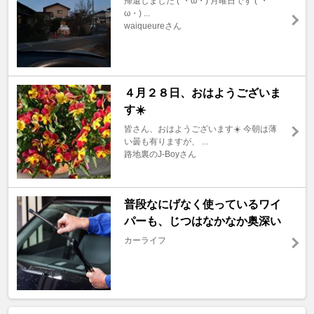
帰還しました (´・ω・) 月曜日です (´・
ω・) ...
waiqueureさん
４月２８日、おはようございま
す☀️
皆さん、おはようございます☀️ 今朝は薄
い曇も有りますが、 ...
路地裏のJ-Boyさん
普段なにげなく使っているワイ
パーも、じつはなかなか奥深い
カーライフ