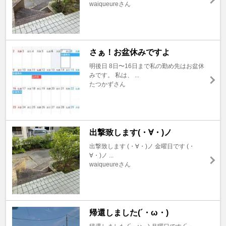
waiqueureさん
さぁ！お盆休みですよ
明後日 8日〜16日まで私の勤め先はお盆休
みです。 私は、 ...
たつかずさん
出撃致します(・∀・)ノ
出撃致します (・∀・)ノ 金曜日です (・
∀・)ノ ...
waiqueureさん
帰還しました(´・ω・)