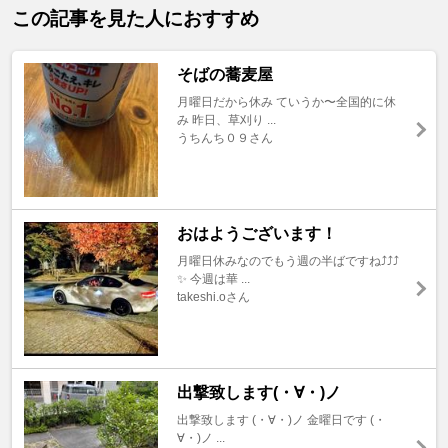
この記事を見た人におすすめ
そばの蕎麦屋
月曜日だから休み ていうか〜全国的に休
み 昨日、草刈り ...
うちんち０９さん
おはようございます！
月曜日休みなのでもう週の半ばですね⤴⤴⤴
✨ 今週は華 ...
takeshi.oさん
出撃致します(・∀・)ノ
出撃致します (・∀・)ノ 金曜日です (・
∀・)ノ ...