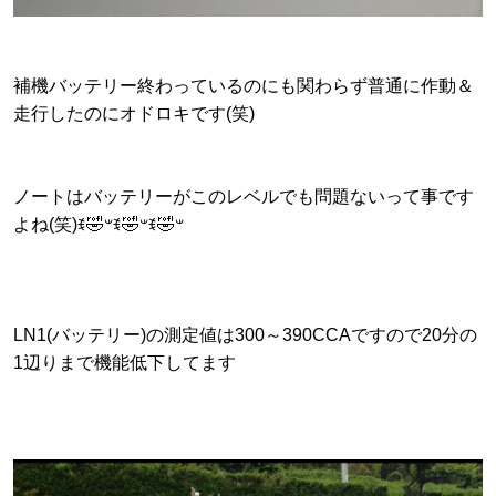
補機バッテリー終わっているのにも関わらず普通に作動＆
走行したのにオドロキです(笑)
ノートはバッテリーがこのレベルでも問題ないって事です
よね(笑)ꉂ🤣𐤔ꉂ🤣𐤔ꉂ🤣𐤔
LN1(バッテリー)の測定値は300～390CCAですので20分の
1辺りまで機能低下してます