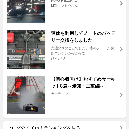
PowerHE12の ...
MDiエンドウさん
連休を利用してノートのバッテ
リー交換をしました。
先週の朝のことでした。 妻のノートが突
如エンジンがかからな ...
び～♪さん
【初心者向け】おすすめサーキ
ット8選～愛知・三重編～
カーライフ
ブログのイイね！ランキングを見る