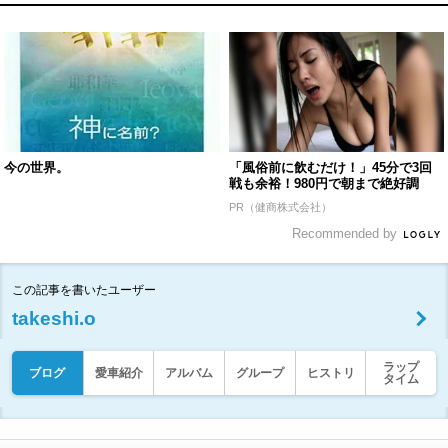
今の世界。
「風俗前に飲むだけ！」45分で3回
戦も余裕！980円で朝まで絶好調
PR（健商株式会社）
Recommended by
この記事を書いたユーザー
takeshi.o
ラップ
ブログ
愛車紹介
アルバム
グループ
ヒストリ
タイム