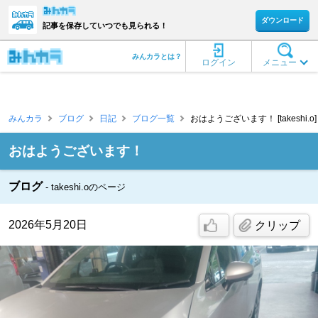
ダウンロード
記事を保存していつでも見られる！
みんカラとは？
ログイン
メニュー
みんカラ
ブログ
日記
ブログ一覧
おはようございます！ [takeshi.o]
おはようございます！
ブログ
takeshi.oのページ
2026年5月20日
クリップ