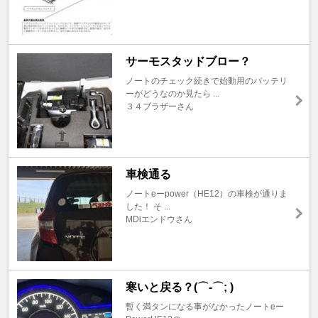
サーモスタッドブロー？
ノートのチェック続きで始動用のバッテリ
ーがどうなのか見たら ...
３４ブラザーさん
車検通る
ノートeーpower（HE12）の車検が通りま
した！ そ ...
MDiエンドウさん
寒いと戻る？(⌒-⌒; )
暫く満タンになる事がなかったノートeー